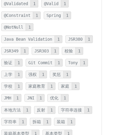
@Validated
1
@Valid
1
@Constraint
1
Spring
1
@NotNull
1
Java Bean Validation
1
JSR380
1
JSR349
1
JSR303
1
校验
1
验证
1
Git Commit
1
Tony
1
上学
1
强权
1
奖惩
1
学校
1
家庭教育
1
家庭
1
JMH
1
JNI
1
优化
1
本地方法
1
反射
1
字符串连接
1
字符串
1
拆箱
1
装箱
1
装箱基本类型
1
基本类型
1