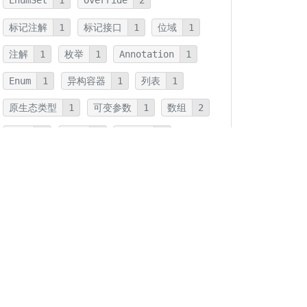
EnumSet
1
Override
2
标记注解
1
标记接口
1
位域
1
注解
1
枚举
1
Annotation
1
Enum
1
异构容器
1
列表
1
原生态类型
1
可变参数
1
数组
2
泛型
1
组合
1
局部类
1
匿名类
3
内部类
1
静态内部类
1
继承
1
子类
1
类
2
Class
1
Object
1
compareTo
1
hashCode
1
equals
1
工作
1
裁员
1
创业
1
Reading
4
静态工厂方法
1
内存泄漏
1