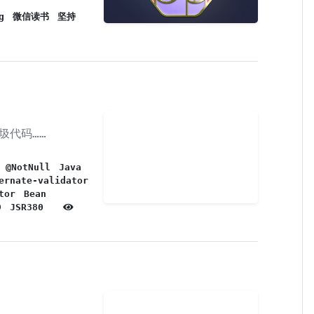
g
微信读书
坚持
圾代码……
@NotNull
Java
ernate-validator
tor
Bean
9
JSR380