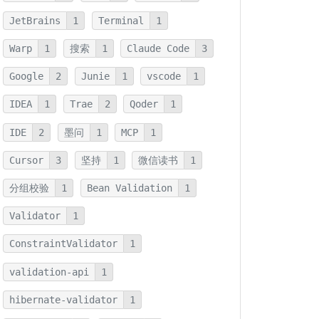
JetBrains
1
Terminal
1
Warp
1
搜索
1
Claude Code
3
Google
2
Junie
1
vscode
1
IDEA
1
Trae
2
Qoder
1
IDE
2
墨问
1
MCP
1
Cursor
3
坚持
1
微信读书
1
分组校验
1
Bean Validation
1
Validator
1
ConstraintValidator
1
validation-api
1
hibernate-validator
1