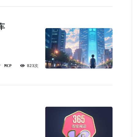
车
r
MCP
823次