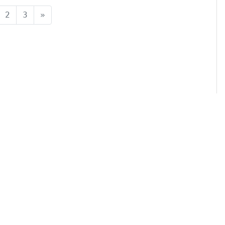
current)
2
3
»