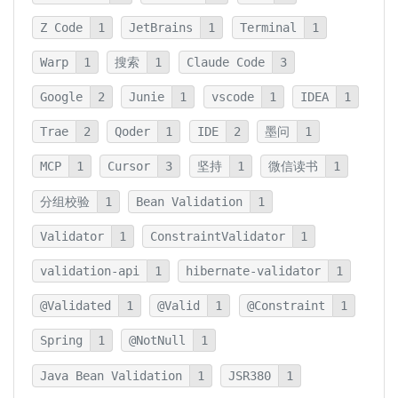
Z Code
1
JetBrains
1
Terminal
1
Warp
1
搜索
1
Claude Code
3
Google
2
Junie
1
vscode
1
IDEA
1
Trae
2
Qoder
1
IDE
2
墨问
1
MCP
1
Cursor
3
坚持
1
微信读书
1
分组校验
1
Bean Validation
1
Validator
1
ConstraintValidator
1
validation-api
1
hibernate-validator
1
@Validated
1
@Valid
1
@Constraint
1
Spring
1
@NotNull
1
Java Bean Validation
1
JSR380
1