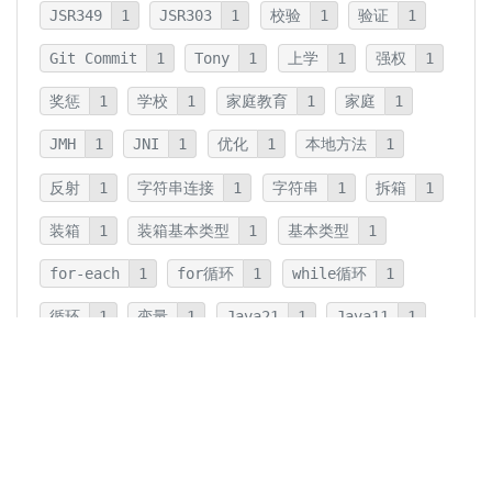
JSR349
1
JSR303
1
校验
1
验证
1
Git Commit
1
Tony
1
上学
1
强权
1
奖惩
1
学校
1
家庭教育
1
家庭
1
JMH
1
JNI
1
优化
1
本地方法
1
反射
1
字符串连接
1
字符串
1
拆箱
1
装箱
1
装箱基本类型
1
基本类型
1
for-each
1
for循环
1
while循环
1
循环
1
变量
1
Java21
1
Java11
1
卡片法
1
碎片
1
卡片
1
文字
1
Summary
1
Writing
1
Thinking
5
javadoc
1
参数检查
1
保护性拷贝
1
注释
1
重载
1
重写
1
Overload
1