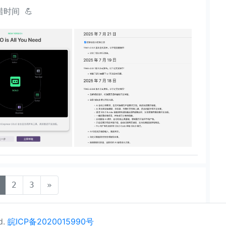
时间 💪
(current)
2
3
»
d.
皖ICP备2020015990号