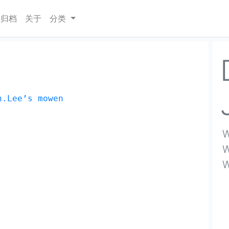
ent)
章归档
关于
分类
n.Lee’s mowen
W
W
W