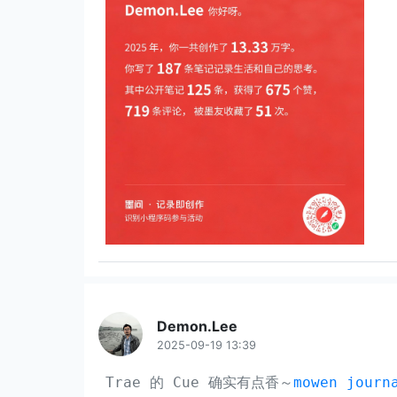
Demon.Lee
2025-09-19 13:39
Trae 的 Cue 确实有点香～
mowen journ