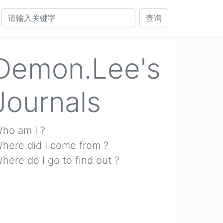
查询
Demon.Lee's
Journals
ho am I ?
here did I come from ?
here do I go to find out ?