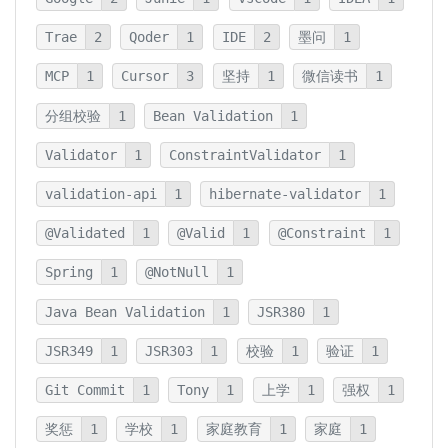
Trae
2
Qoder
1
IDE
2
墨问
1
MCP
1
Cursor
3
坚持
1
微信读书
1
分组校验
1
Bean Validation
1
Validator
1
ConstraintValidator
1
validation-api
1
hibernate-validator
1
@Validated
1
@Valid
1
@Constraint
1
Spring
1
@NotNull
1
Java Bean Validation
1
JSR380
1
JSR349
1
JSR303
1
校验
1
验证
1
Git Commit
1
Tony
1
上学
1
强权
1
奖惩
1
学校
1
家庭教育
1
家庭
1