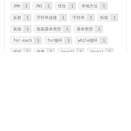
JMH
1
JNI
1
优化
1
本地方法
1
反射
1
字符串连接
1
字符串
1
拆箱
1
装箱
1
装箱基本类型
1
基本类型
1
for-each
1
for循环
1
while循环
1
循环
1
变量
1
Java21
1
Java11
1
卡片法
1
碎片
1
卡片
1
文字
1
Summary
1
Writing
1
Thinking
5
javadoc
1
参数检查
1
保护性拷贝
1
注释
1
重载
1
重写
1
Overload
1
Java5
1
Fine-Tuning
1
GPT-o1
1
GPT-4o
1
Agent
3
微调
1