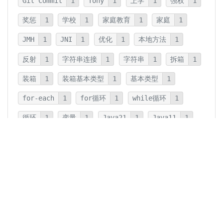
Git Commit
1
Tony
1
上学
1
强权
1
奖惩
1
学校
1
家庭教育
1
家庭
1
JMH
1
JNI
1
优化
1
本地方法
1
反射
1
字符串连接
1
字符串
1
拆箱
1
装箱
1
装箱基本类型
1
基本类型
1
for-each
1
for循环
1
while循环
1
循环
1
变量
1
Java21
1
Java11
1
卡片法
1
碎片
1
卡片
1
文字
1
Summary
1
Writing
1
Thinking
5
javadoc
1
参数检查
1
保护性拷贝
1
注释
1
重载
1
重写
1
Overload
1
Java5
1
Fine-Tuning
1
GPT-o1
1