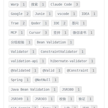
Warp
1
搜索
1
Claude Code
3
Google
2
Junie
1
vscode
1
IDEA
1
Trae
2
Qoder
1
IDE
2
墨问
1
MCP
1
Cursor
3
坚持
1
微信读书
1
分组校验
1
Bean Validation
1
Validator
1
ConstraintValidator
1
validation-api
1
hibernate-validator
1
@Validated
1
@Valid
1
@Constraint
1
Spring
1
@NotNull
1
Java Bean Validation
1
JSR380
1
JSR349
1
JSR303
1
校验
1
验证
1