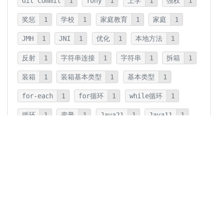
Git Commit
1
Tony
1
上学
1
强权
1
奖惩
1
学校
1
家庭教育
1
家庭
1
JMH
1
JNI
1
优化
1
本地方法
1
反射
1
字符串连接
1
字符串
1
拆箱
1
装箱
1
装箱基本类型
1
基本类型
1
for-each
1
for循环
1
while循环
1
循环
1
变量
1
Java21
1
Java11
1
卡片法
1
碎片
1
卡片
1
文字
1
Summary
1
Writing
1
Thinking
5
javadoc
1
参数检查
1
保护性拷贝
1
注释
1
重载
1
重写
1
Overload
1
Java5
1
Fine-Tuning
1
GPT-o1
1