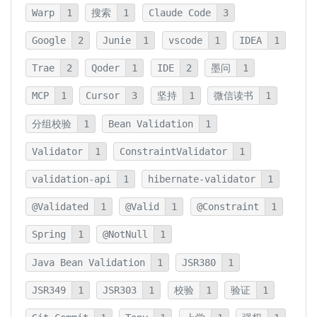
Warp
1
搜索
1
Claude Code
3
Google
2
Junie
1
vscode
1
IDEA
1
Trae
2
Qoder
1
IDE
2
墨问
1
MCP
1
Cursor
3
坚持
1
微信读书
1
分组校验
1
Bean Validation
1
Validator
1
ConstraintValidator
1
validation-api
1
hibernate-validator
1
@Validated
1
@Valid
1
@Constraint
1
Spring
1
@NotNull
1
Java Bean Validation
1
JSR380
1
JSR349
1
JSR303
1
校验
1
验证
1