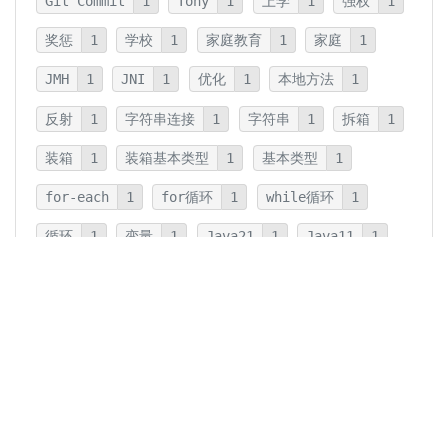
Git Commit
1
Tony
1
上学
1
强权
1
奖惩
1
学校
1
家庭教育
1
家庭
1
JMH
1
JNI
1
优化
1
本地方法
1
反射
1
字符串连接
1
字符串
1
拆箱
1
装箱
1
装箱基本类型
1
基本类型
1
for-each
1
for循环
1
while循环
1
循环
1
变量
1
Java21
1
Java11
1
卡片法
1
碎片
1
卡片
1
文字
1
Summary
1
Writing
1
Thinking
5
javadoc
1
参数检查
1
保护性拷贝
1
注释
1
重载
1
重写
1
Overload
1
Java5
1
Fine-Tuning
1
GPT-o1
1