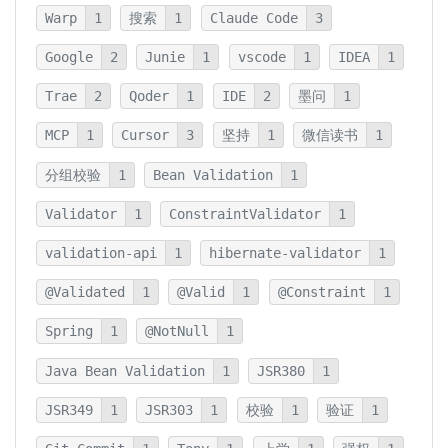
Warp
1
搜索
1
Claude Code
3
Google
2
Junie
1
vscode
1
IDEA
1
Trae
2
Qoder
1
IDE
2
墨问
1
MCP
1
Cursor
3
坚持
1
微信读书
1
分组校验
1
Bean Validation
1
Validator
1
ConstraintValidator
1
validation-api
1
hibernate-validator
1
@Validated
1
@Valid
1
@Constraint
1
Spring
1
@NotNull
1
Java Bean Validation
1
JSR380
1
JSR349
1
JSR303
1
校验
1
验证
1