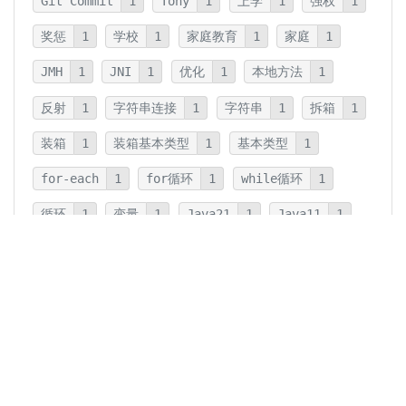
Git Commit
1
Tony
1
上学
1
强权
1
奖惩
1
学校
1
家庭教育
1
家庭
1
JMH
1
JNI
1
优化
1
本地方法
1
反射
1
字符串连接
1
字符串
1
拆箱
1
装箱
1
装箱基本类型
1
基本类型
1
for-each
1
for循环
1
while循环
1
循环
1
变量
1
Java21
1
Java11
1
卡片法
1
碎片
1
卡片
1
文字
1
Summary
1
Writing
1
Thinking
5
javadoc
1
参数检查
1
保护性拷贝
1
注释
1
重载
1
重写
1
Overload
1
Java5
1
Fine-Tuning
1
GPT-o1
1