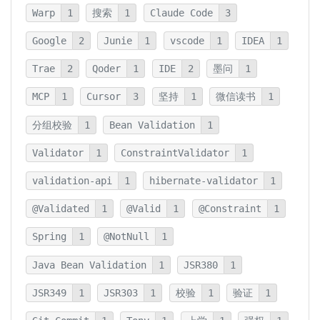
Warp
1
搜索
1
Claude Code
3
Google
2
Junie
1
vscode
1
IDEA
1
Trae
2
Qoder
1
IDE
2
墨问
1
MCP
1
Cursor
3
坚持
1
微信读书
1
分组校验
1
Bean Validation
1
Validator
1
ConstraintValidator
1
validation-api
1
hibernate-validator
1
@Validated
1
@Valid
1
@Constraint
1
Spring
1
@NotNull
1
Java Bean Validation
1
JSR380
1
JSR349
1
JSR303
1
校验
1
验证
1