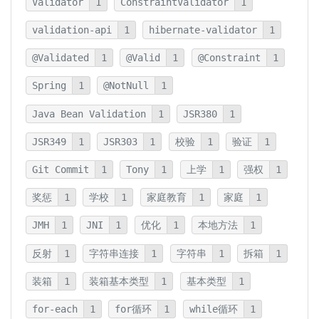
Validator
1
ConstraintValidator
1
validation-api
1
hibernate-validator
1
@Validated
1
@Valid
1
@Constraint
1
Spring
1
@NotNull
1
Java Bean Validation
1
JSR380
1
JSR349
1
JSR303
1
校验
1
验证
1
Git Commit
1
Tony
1
上学
1
强权
1
奖惩
1
学校
1
家庭教育
1
家庭
1
JMH
1
JNI
1
优化
1
本地方法
1
反射
1
字符串连接
1
字符串
1
拆箱
1
装箱
1
装箱基本类型
1
基本类型
1
for-each
1
for循环
1
while循环
1