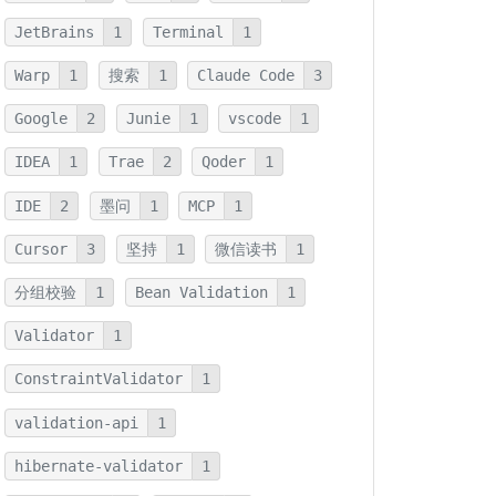
JetBrains
1
Terminal
1
Warp
1
搜索
1
Claude Code
3
Google
2
Junie
1
vscode
1
IDEA
1
Trae
2
Qoder
1
IDE
2
墨问
1
MCP
1
Cursor
3
坚持
1
微信读书
1
分组校验
1
Bean Validation
1
Validator
1
ConstraintValidator
1
validation-api
1
hibernate-validator
1