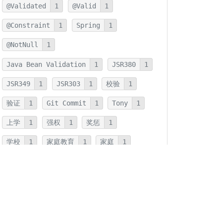
@Validated
1
@Valid
1
@Constraint
1
Spring
1
@NotNull
1
Java Bean Validation
1
JSR380
1
JSR349
1
JSR303
1
校验
1
验证
1
Git Commit
1
Tony
1
上学
1
强权
1
奖惩
1
学校
1
家庭教育
1
家庭
1
JMH
1
JNI
1
优化
1
本地方法
1
反射
1
字符串连接
1
字符串
1
拆箱
1
装箱
1
装箱基本类型
1
基本类型
1