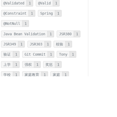
@Validated
1
@Valid
1
@Constraint
1
Spring
1
@NotNull
1
Java Bean Validation
1
JSR380
1
JSR349
1
JSR303
1
校验
1
验证
1
Git Commit
1
Tony
1
上学
1
强权
1
奖惩
1
学校
1
家庭教育
1
家庭
1
JMH
1
JNI
1
优化
1
本地方法
1
反射
1
字符串连接
1
字符串
1
拆箱
1
装箱
1
装箱基本类型
1
基本类型
1