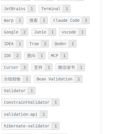
JetBrains
1
Terminal
1
Warp
1
搜索
1
Claude Code
3
Google
2
Junie
1
vscode
1
IDEA
1
Trae
2
Qoder
1
IDE
2
墨问
1
MCP
1
Cursor
3
坚持
1
微信读书
1
分组校验
1
Bean Validation
1
Validator
1
ConstraintValidator
1
validation-api
1
hibernate-validator
1