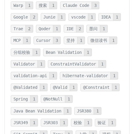
Warp
1
搜索
1
Claude Code
3
Google
2
Junie
1
vscode
1
IDEA
1
Trae
2
Qoder
1
IDE
2
墨问
1
MCP
1
Cursor
3
坚持
1
微信读书
1
分组校验
1
Bean Validation
1
Validator
1
ConstraintValidator
1
validation-api
1
hibernate-validator
1
@Validated
1
@Valid
1
@Constraint
1
Spring
1
@NotNull
1
Java Bean Validation
1
JSR380
1
JSR349
1
JSR303
1
校验
1
验证
1