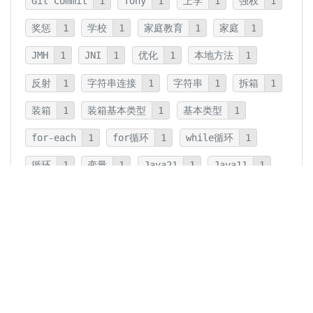
Git Commit
1
Tony
1
上学
1
强权
1
奖惩
1
学校
1
家庭教育
1
家庭
1
JMH
1
JNI
1
优化
1
本地方法
1
反射
1
字符串连接
1
字符串
1
拆箱
1
装箱
1
装箱基本类型
1
基本类型
1
for-each
1
for循环
1
while循环
1
循环
1
变量
1
Java21
1
Java11
1
卡片法
1
碎片
1
卡片
1
文字
1
Summary
1
Writing
1
Thinking
5
javadoc
1
参数检查
1
保护性拷贝
1
注释
1
重载
1
重写
1
Overload
1
Java5
1
Fine-Tuning
1
GPT-o1
1