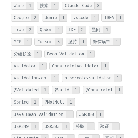
Warp
1
搜索
1
Claude Code
3
Google
2
Junie
1
vscode
1
IDEA
1
Trae
2
Qoder
1
IDE
2
墨问
1
MCP
1
Cursor
3
坚持
1
微信读书
1
分组校验
1
Bean Validation
1
Validator
1
ConstraintValidator
1
validation-api
1
hibernate-validator
1
@Validated
1
@Valid
1
@Constraint
1
Spring
1
@NotNull
1
Java Bean Validation
1
JSR380
1
JSR349
1
JSR303
1
校验
1
验证
1