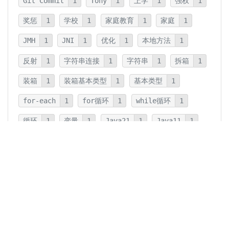
Git Commit
1
Tony
1
上学
1
强权
1
奖惩
1
学校
1
家庭教育
1
家庭
1
JMH
1
JNI
1
优化
1
本地方法
1
反射
1
字符串连接
1
字符串
1
拆箱
1
装箱
1
装箱基本类型
1
基本类型
1
for-each
1
for循环
1
while循环
1
循环
1
变量
1
Java21
1
Java11
1
卡片法
1
碎片
1
卡片
1
文字
1
Summary
1
Writing
1
Thinking
5
javadoc
1
参数检查
1
保护性拷贝
1
注释
1
重载
1
重写
1
Overload
1
Java5
1
Fine-Tuning
1
GPT-o1
1