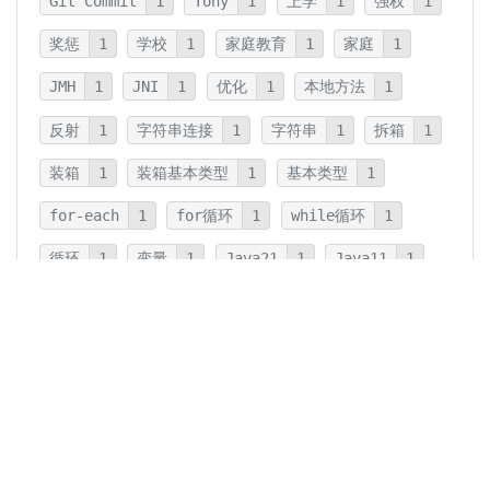
Git Commit
1
Tony
1
上学
1
强权
1
奖惩
1
学校
1
家庭教育
1
家庭
1
JMH
1
JNI
1
优化
1
本地方法
1
反射
1
字符串连接
1
字符串
1
拆箱
1
装箱
1
装箱基本类型
1
基本类型
1
for-each
1
for循环
1
while循环
1
循环
1
变量
1
Java21
1
Java11
1
卡片法
1
碎片
1
卡片
1
文字
1
Summary
1
Writing
1
Thinking
5
javadoc
1
参数检查
1
保护性拷贝
1
注释
1
重载
1
重写
1
Overload
1
Java5
1
Fine-Tuning
1
GPT-o1
1