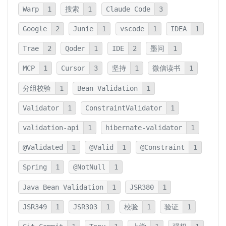
Warp
1
搜索
1
Claude Code
3
Google
2
Junie
1
vscode
1
IDEA
1
Trae
2
Qoder
1
IDE
2
墨问
1
MCP
1
Cursor
3
坚持
1
微信读书
1
分组校验
1
Bean Validation
1
Validator
1
ConstraintValidator
1
validation-api
1
hibernate-validator
1
@Validated
1
@Valid
1
@Constraint
1
Spring
1
@NotNull
1
Java Bean Validation
1
JSR380
1
JSR349
1
JSR303
1
校验
1
验证
1