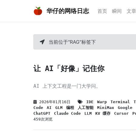
华仔的网络日志
首页
瞬间
文
当前位于"RAG"标签下
让 AI「好像」记住你
AI 上下文工程是一门大学问。
2026年01月16日
IDE
Warp
Terminal
T
Code
AI
GLM
编程
人工智能
MiniMax
Google
ChatGPT
Claude Code
LLM
KV 缓存
Cursor
P
459次浏览