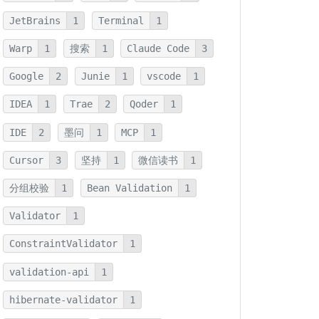
JetBrains
1
Terminal
1
Warp
1
搜索
1
Claude Code
3
Google
2
Junie
1
vscode
1
IDEA
1
Trae
2
Qoder
1
IDE
2
墨问
1
MCP
1
Cursor
3
坚持
1
微信读书
1
分组校验
1
Bean Validation
1
Validator
1
ConstraintValidator
1
validation-api
1
hibernate-validator
1