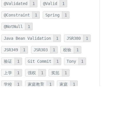
@Validated
1
@Valid
1
@Constraint
1
Spring
1
@NotNull
1
Java Bean Validation
1
JSR380
1
JSR349
1
JSR303
1
校验
1
验证
1
Git Commit
1
Tony
1
上学
1
强权
1
奖惩
1
学校
1
家庭教育
1
家庭
1
JMH
1
JNI
1
优化
1
本地方法
1
反射
1
字符串连接
1
字符串
1
拆箱
1
装箱
1
装箱基本类型
1
基本类型
1