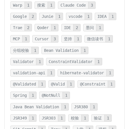
Warp
1
搜索
1
Claude Code
3
Google
2
Junie
1
vscode
1
IDEA
1
Trae
2
Qoder
1
IDE
2
墨问
1
MCP
1
Cursor
3
坚持
1
微信读书
1
分组校验
1
Bean Validation
1
Validator
1
ConstraintValidator
1
validation-api
1
hibernate-validator
1
@Validated
1
@Valid
1
@Constraint
1
Spring
1
@NotNull
1
Java Bean Validation
1
JSR380
1
JSR349
1
JSR303
1
校验
1
验证
1