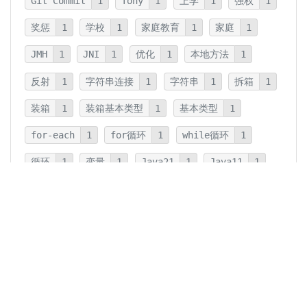
Git Commit
1
Tony
1
上学
1
强权
1
奖惩
1
学校
1
家庭教育
1
家庭
1
JMH
1
JNI
1
优化
1
本地方法
1
反射
1
字符串连接
1
字符串
1
拆箱
1
装箱
1
装箱基本类型
1
基本类型
1
for-each
1
for循环
1
while循环
1
循环
1
变量
1
Java21
1
Java11
1
卡片法
1
碎片
1
卡片
1
文字
1
Summary
1
Writing
1
Thinking
5
javadoc
1
参数检查
1
保护性拷贝
1
注释
1
重载
1
重写
1
Overload
1
Java5
1
Fine-Tuning
1
GPT-o1
1