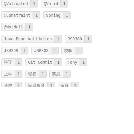
@Validated
1
@Valid
1
@Constraint
1
Spring
1
@NotNull
1
Java Bean Validation
1
JSR380
1
JSR349
1
JSR303
1
校验
1
验证
1
Git Commit
1
Tony
1
上学
1
强权
1
奖惩
1
学校
1
家庭教育
1
家庭
1
JMH
1
JNI
1
优化
1
本地方法
1
反射
1
字符串连接
1
字符串
1
拆箱
1
装箱
1
装箱基本类型
1
基本类型
1