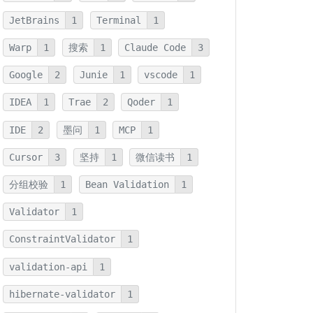
JetBrains
1
Terminal
1
Warp
1
搜索
1
Claude Code
3
Google
2
Junie
1
vscode
1
IDEA
1
Trae
2
Qoder
1
IDE
2
墨问
1
MCP
1
Cursor
3
坚持
1
微信读书
1
分组校验
1
Bean Validation
1
Validator
1
ConstraintValidator
1
validation-api
1
hibernate-validator
1