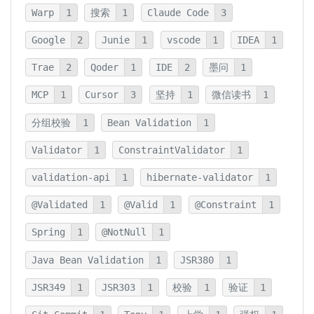
Warp
1
搜索
1
Claude Code
3
Google
2
Junie
1
vscode
1
IDEA
1
Trae
2
Qoder
1
IDE
2
墨问
1
MCP
1
Cursor
3
坚持
1
微信读书
1
分组校验
1
Bean Validation
1
Validator
1
ConstraintValidator
1
validation-api
1
hibernate-validator
1
@Validated
1
@Valid
1
@Constraint
1
Spring
1
@NotNull
1
Java Bean Validation
1
JSR380
1
JSR349
1
JSR303
1
校验
1
验证
1