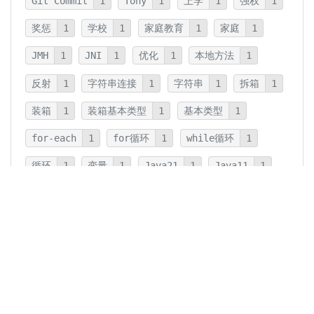
Git Commit
1
Tony
1
上学
1
强权
1
奖惩
1
学校
1
家庭教育
1
家庭
1
JMH
1
JNI
1
优化
1
本地方法
1
反射
1
字符串连接
1
字符串
1
拆箱
1
装箱
1
装箱基本类型
1
基本类型
1
for-each
1
for循环
1
while循环
1
循环
1
变量
1
Java21
1
Java11
1
卡片法
1
碎片
1
卡片
1
文字
1
Summary
1
Writing
1
Thinking
5
javadoc
1
参数检查
1
保护性拷贝
1
注释
1
重载
1
重写
1
Overload
1
Java5
1
Fine-Tuning
1
GPT-o1
1