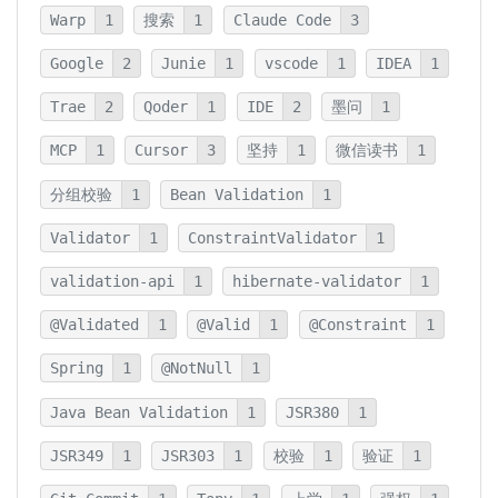
Warp
1
搜索
1
Claude Code
3
Google
2
Junie
1
vscode
1
IDEA
1
Trae
2
Qoder
1
IDE
2
墨问
1
MCP
1
Cursor
3
坚持
1
微信读书
1
分组校验
1
Bean Validation
1
Validator
1
ConstraintValidator
1
validation-api
1
hibernate-validator
1
@Validated
1
@Valid
1
@Constraint
1
Spring
1
@NotNull
1
Java Bean Validation
1
JSR380
1
JSR349
1
JSR303
1
校验
1
验证
1