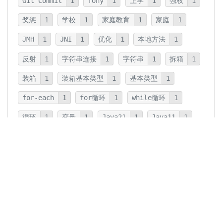
Git Commit
1
Tony
1
上学
1
强权
1
奖惩
1
学校
1
家庭教育
1
家庭
1
JMH
1
JNI
1
优化
1
本地方法
1
反射
1
字符串连接
1
字符串
1
拆箱
1
装箱
1
装箱基本类型
1
基本类型
1
for-each
1
for循环
1
while循环
1
循环
1
变量
1
Java21
1
Java11
1
卡片法
1
碎片
1
卡片
1
文字
1
Summary
1
Writing
1
Thinking
5
javadoc
1
参数检查
1
保护性拷贝
1
注释
1
重载
1
重写
1
Overload
1
Java5
1
Fine-Tuning
1
GPT-o1
1