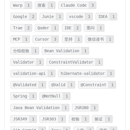
Warp
1
搜索
1
Claude Code
3
Google
2
Junie
1
vscode
1
IDEA
1
Trae
2
Qoder
1
IDE
2
墨问
1
MCP
1
Cursor
3
坚持
1
微信读书
1
分组校验
1
Bean Validation
1
Validator
1
ConstraintValidator
1
validation-api
1
hibernate-validator
1
@Validated
1
@Valid
1
@Constraint
1
Spring
1
@NotNull
1
Java Bean Validation
1
JSR380
1
JSR349
1
JSR303
1
校验
1
验证
1