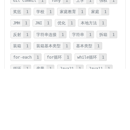
Git Commit
1
Tony
1
上学
1
强权
1
奖惩
1
学校
1
家庭教育
1
家庭
1
JMH
1
JNI
1
优化
1
本地方法
1
反射
1
字符串连接
1
字符串
1
拆箱
1
装箱
1
装箱基本类型
1
基本类型
1
for-each
1
for循环
1
while循环
1
循环
1
变量
1
Java21
1
Java11
1
卡片法
1
碎片
1
卡片
1
文字
1
Summary
1
Writing
1
Thinking
5
javadoc
1
参数检查
1
保护性拷贝
1
注释
1
重载
1
重写
1
Overload
1
Java5
1
Fine-Tuning
1
GPT-o1
1