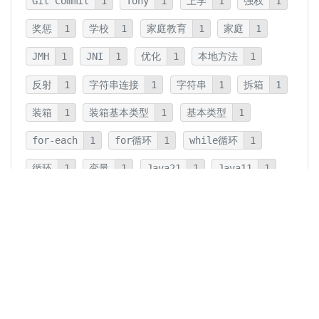
Git Commit
1
Tony
1
上学
1
强权
1
奖惩
1
学校
1
家庭教育
1
家庭
1
JMH
1
JNI
1
优化
1
本地方法
1
反射
1
字符串连接
1
字符串
1
拆箱
1
装箱
1
装箱基本类型
1
基本类型
1
for-each
1
for循环
1
while循环
1
循环
1
变量
1
Java21
1
Java11
1
卡片法
1
碎片
1
卡片
1
文字
1
Summary
1
Writing
1
Thinking
5
javadoc
1
参数检查
1
保护性拷贝
1
注释
1
重载
1
重写
1
Overload
1
Java5
1
Fine-Tuning
1
GPT-o1
1