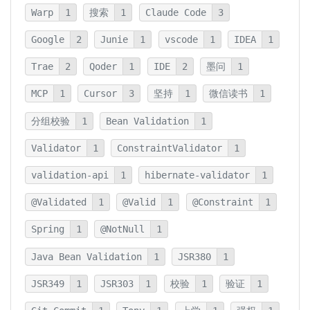
Warp
1
搜索
1
Claude Code
3
Google
2
Junie
1
vscode
1
IDEA
1
Trae
2
Qoder
1
IDE
2
墨问
1
MCP
1
Cursor
3
坚持
1
微信读书
1
分组校验
1
Bean Validation
1
Validator
1
ConstraintValidator
1
validation-api
1
hibernate-validator
1
@Validated
1
@Valid
1
@Constraint
1
Spring
1
@NotNull
1
Java Bean Validation
1
JSR380
1
JSR349
1
JSR303
1
校验
1
验证
1