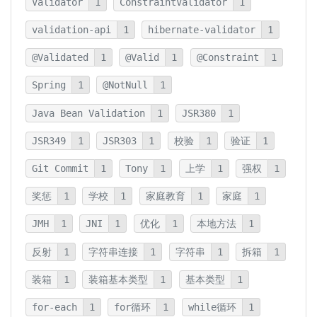
Validator
1
ConstraintValidator
1
validation-api
1
hibernate-validator
1
@Validated
1
@Valid
1
@Constraint
1
Spring
1
@NotNull
1
Java Bean Validation
1
JSR380
1
JSR349
1
JSR303
1
校验
1
验证
1
Git Commit
1
Tony
1
上学
1
强权
1
奖惩
1
学校
1
家庭教育
1
家庭
1
JMH
1
JNI
1
优化
1
本地方法
1
反射
1
字符串连接
1
字符串
1
拆箱
1
装箱
1
装箱基本类型
1
基本类型
1
for-each
1
for循环
1
while循环
1