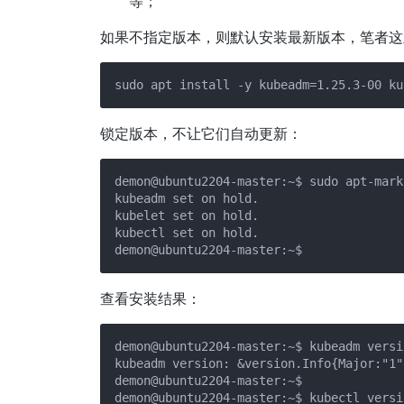
等；
如果不指定版本，则默认安装最新版本，笔者这里选
锁定版本，不让它们自动更新：
demon@ubuntu2204-master:~$ sudo apt-mark
kubeadm set on hold.

kubelet set on hold.

kubectl set on hold.

查看安装结果：
demon@ubuntu2204-master:~$ kubeadm versio
kubeadm version: &version.Info{Major:"1"
demon@ubuntu2204-master:~$ 

demon@ubuntu2204-master:~$ kubectl versio