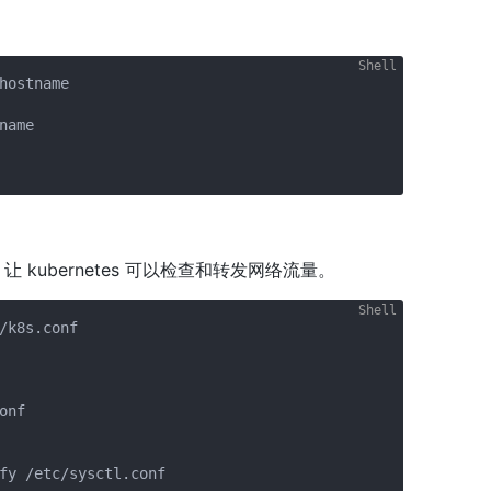
hostname 

ame 

”模块，让 kubernetes 可以检查和转发网络流量。
/k8s.conf

nf

fy /etc/sysctl.conf
