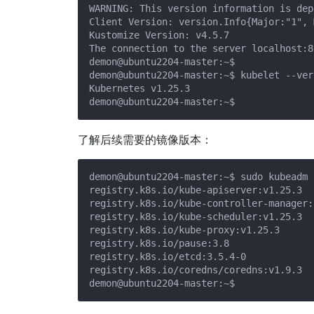
WARNING: This version information is dep
Client Version: version.Info{Major:"1", 
Kustomize Version: v4.5.7

The connection to the server localhost:8
demon@ubuntu2204-master:~$ 

demon@ubuntu2204-master:~$ kubelet --vers
Kubernetes v1.25.3

了解后续需要的镜像版本：
demon@ubuntu2204-master:~$ sudo kubeadm 
registry.k8s.io/kube-apiserver:v1.25.3

registry.k8s.io/kube-controller-manager:
registry.k8s.io/kube-scheduler:v1.25.3

registry.k8s.io/kube-proxy:v1.25.3

registry.k8s.io/pause:3.8

registry.k8s.io/etcd:3.5.4-0

registry.k8s.io/coredns/coredns:v1.9.3
