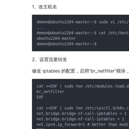
1、改主机名
demon@ubuntu2204-master:~$ sudo vi /etc/
...

demon@ubuntu2204-master:~$ cat /etc/hostn
ubuntu2204-master

2、设置流量转发
修改 iptables 的配置，启用“br_netfilter
cat <<EOF | sudo tee /etc/modules-load.d
br_netfilter

EOF

cat <<EOF | sudo tee /etc/sysctl.d/k8s.co
net.bridge.bridge-nf-call-ip6tables = 1

net.bridge.bridge-nf-call-iptables = 1

net.ipv4.ip_forward=1 # better than modi