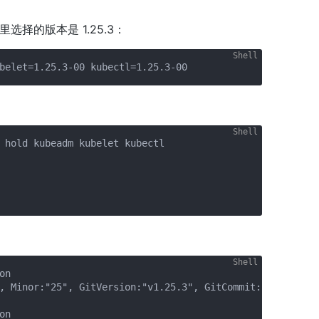
择的版本是 1.25.3：
 hold kubeadm kubelet kubectl

n

, Minor:"25", GitVersion:"v1.25.3", GitCommit:"434bfd828
n
