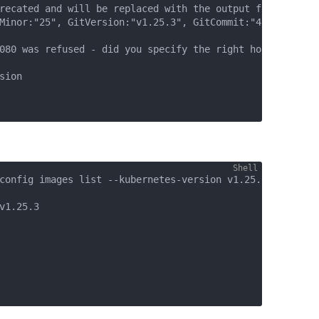
recated and will be replaced with the output from kubect
Minor:"25", GitVersion:"v1.25.3", GitCommit:"434bfd82814
080 was refused - did you specify the right host or port?
ion

config images list --kubernetes-version v1.25.3

v1.25.3
