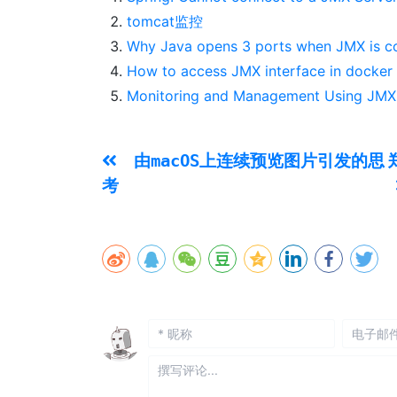
tomcat监控
Why Java opens 3 ports when JMX is c
How to access JMX interface in docker
Monitoring and Management Using JMX
由macOS上连续预览图片引发的思
考