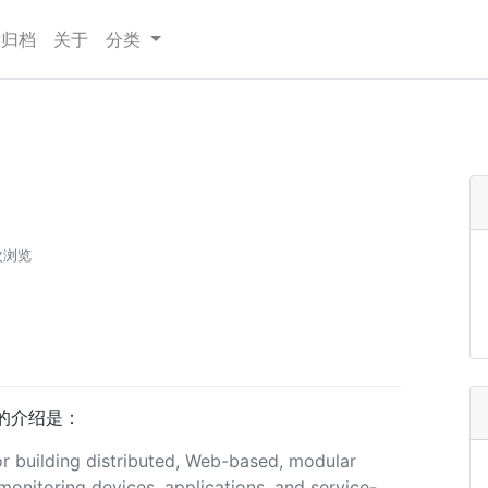
章归档
关于
分类
次浏览
的介绍是：
r building distributed, Web-based, modular
onitoring devices, applications, and service-