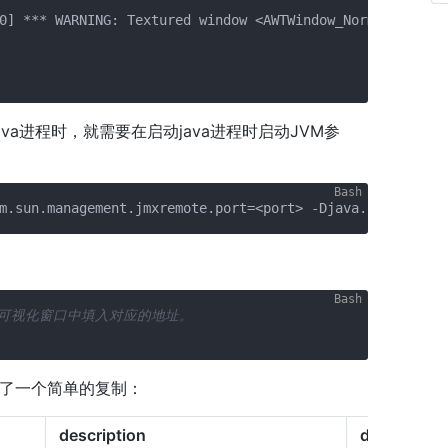
0] *** WARNING: Textured window <AWTWindow_Normal: 0x7fc
a进程时，就需要在启动java进程时启动JVM参
m.sun.management.jmxremote.port=<port> -Djava.rmi.server
后在可视化窗口中填入对应的地址。
了一个简单的复制：
description
default val