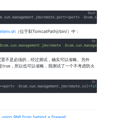
m.sun.management.jmxremote.port=<port> -Dcom.sun.managem
nv.sh
（位于${TomcatPath}/bin/）中：
Dcom.sun.management.jmxremote -Dcom.sun.management.jmxre
置不是必须的，经过测试，确实可以省略。另外
的默认值就是true，所以也可以省略，我测试了一个不考虑防火
=<port> -Dcom.sun.management.jmxremote.ssl=
false
 -Dcom.s
using RMI from behind a firewall