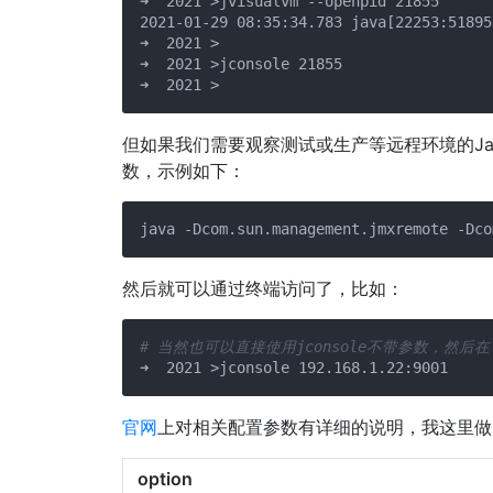
➜  2021 >jvisualvm --openpid 21855

2021-01-29 08:35:34.783 java[22253:51895
➜  2021 >

➜  2021 >jconsole 21855

但如果我们需要观察测试或生产等远程环境的Jav
数，示例如下：
java -Dcom.sun.management.jmxremote -Dco
然后就可以通过终端访问了，比如：
# 当然也可以直接使用jconsole不带参数，然
官网
上对相关配置参数有详细的说明，我这里做
option