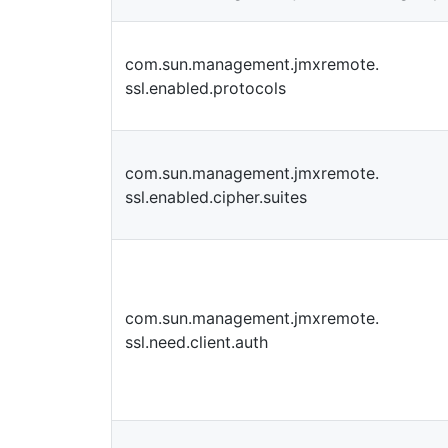
com.sun.management.jmxremote.
ssl.enabled.protocols
com.sun.management.jmxremote.
ssl.enabled.cipher.suites
com.sun.management.jmxremote.
ssl.need.client.auth