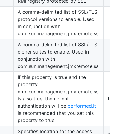
RMI registry protected by SSL
A comma-delimited list of SSL/TLS
protocol versions to enable. Used
in conjunction with
com.sun.management.jmxremote.ssl
A comma-delimited list of SSL/TLS
cipher suites to enable. Used in
conjunction with
com.sun.management.jmxremote.ssl
If this property is true and the
property
com.sun.management.jmxremote.ssl
is also true, then client
false
authentication will be
performed.It
is recommended that you set this
property to true
Specifies location for the access