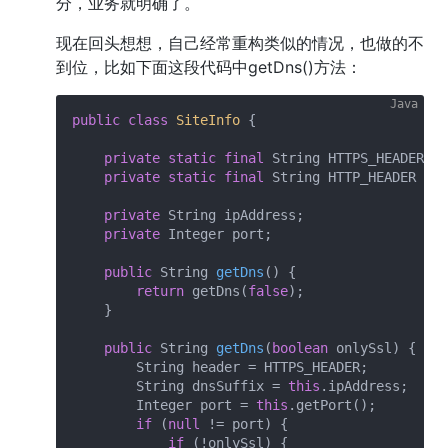
分，业务就明确了。
现在回头想想，自己经常重构类似的情况，也做的不
到位，比如下面这段代码中getDns()方法：
public
class
SiteInfo
{

private
static
final
 String HTTPS_HEADER = 
private
static
final
 String HTTP_HEADER = 
"
private
 String ipAddress;

private
 Integer port;

public
 String 
getDns
()
{

return
 getDns(
false
);

    }

public
 String 
getDns
(
boolean
 onlySsl)
{

        String header = HTTPS_HEADER;

        String dnsSuffix = 
this
.ipAddress;

        Integer port = 
this
.getPort();

if
 (
null
 != port) {

if
 (!onlySsl) {
