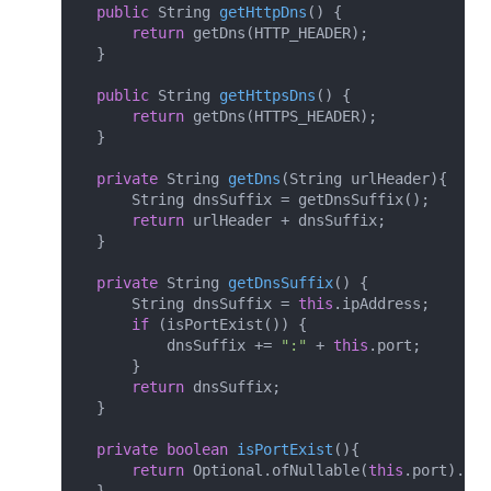
public
 String 
getHttpDns
()
{

return
 getDns(HTTP_HEADER);

  }

public
 String 
getHttpsDns
()
{

return
 getDns(HTTPS_HEADER);

  }

private
 String 
getDns
(String urlHeader)
{

      String dnsSuffix = getDnsSuffix();

return
 urlHeader + dnsSuffix;

  }

private
 String 
getDnsSuffix
()
{

      String dnsSuffix = 
this
.ipAddress;

if
 (isPortExist()) {

          dnsSuffix += 
":"
 + 
this
.port;

      }

return
 dnsSuffix;

  }

private
boolean
isPortExist
()
{

return
 Optional.ofNullable(
this
.port).fil
  }
