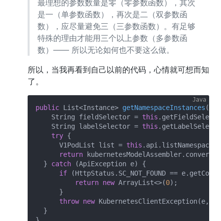
最理想的参数数量是零（零参数函数），其次
是一（单参数函数），再次是二（双参数函
数），应尽量避免三（三参数函数）。有足够
特殊的理由才能用三个以上参数（多参数函
数）—— 所以无论如何也不要这么做。
所以，当我再看到自己以前的代码，心情就可想而知
了。
public
 List<Instance> 
getNamespaceInstances
(Str
    String fieldSelector = 
this
.getFieldSelecto
    String labelSelector = 
this
.getLabelSelecto
try
 {

      V1PodList list = 
this
.api.listNamespacedP
return
 kubernetesModelAssembler.convertPo
  } 
catch
 (ApiException e) {

if
 (HttpStatus.SC_NOT_FOUND == e.getCode(
return
new
 ArrayList<>(
0
);

      }

throw
new
 KubernetesClientException(e, 
"l
  }
