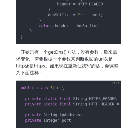
                header = HTTP_HEADER;

            }

            dnsSuffix += 
":"
 + port;

        }

return
 header + dnsSuffix;

    }

一开始只有一个getDns()方法，没有参数，后来需
求变化，需要根据一个参数来判断返回的url头是
http还是https。如果现在重新让我写的话，会调整
为下面这样：
public
class
Site
{

private
static
final
 String HTTPS_HEADER = 
"h
private
static
final
 String HTTP_HEADER = 
"ht
private
 String ipAddress;

private
 Integer port;
