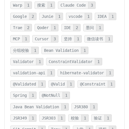
Warp
1
搜索
1
Claude Code
3
Google
2
Junie
1
vscode
1
IDEA
1
Trae
2
Qoder
1
IDE
2
墨问
1
MCP
1
Cursor
3
坚持
1
微信读书
1
分组校验
1
Bean Validation
1
Validator
1
ConstraintValidator
1
validation-api
1
hibernate-validator
1
@Validated
1
@Valid
1
@Constraint
1
Spring
1
@NotNull
1
Java Bean Validation
1
JSR380
1
JSR349
1
JSR303
1
校验
1
验证
1