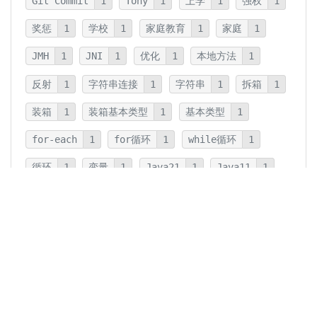
Git Commit
1
Tony
1
上学
1
强权
1
奖惩
1
学校
1
家庭教育
1
家庭
1
JMH
1
JNI
1
优化
1
本地方法
1
反射
1
字符串连接
1
字符串
1
拆箱
1
装箱
1
装箱基本类型
1
基本类型
1
for-each
1
for循环
1
while循环
1
循环
1
变量
1
Java21
1
Java11
1
卡片法
1
碎片
1
卡片
1
文字
1
Summary
1
Writing
1
Thinking
5
javadoc
1
参数检查
1
保护性拷贝
1
注释
1
重载
1
重写
1
Overload
1
Java5
1
Fine-Tuning
1
GPT-o1
1