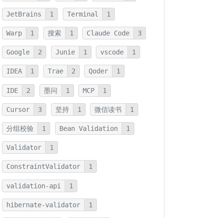
JetBrains
1
Terminal
1
Warp
1
搜索
1
Claude Code
3
Google
2
Junie
1
vscode
1
IDEA
1
Trae
2
Qoder
1
IDE
2
墨问
1
MCP
1
Cursor
3
坚持
1
微信读书
1
分组校验
1
Bean Validation
1
Validator
1
ConstraintValidator
1
validation-api
1
hibernate-validator
1