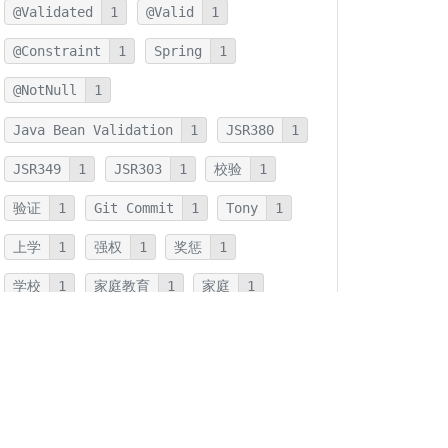
@Validated
1
@Valid
1
@Constraint
1
Spring
1
@NotNull
1
Java Bean Validation
1
JSR380
1
JSR349
1
JSR303
1
校验
1
验证
1
Git Commit
1
Tony
1
上学
1
强权
1
奖惩
1
学校
1
家庭教育
1
家庭
1
JMH
1
JNI
1
优化
1
本地方法
1
反射
1
字符串连接
1
字符串
1
拆箱
1
装箱
1
装箱基本类型
1
基本类型
1