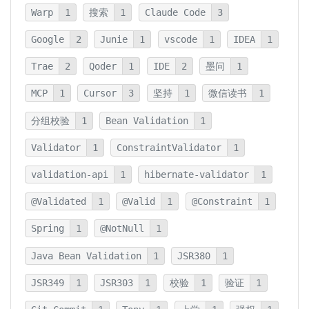
Warp
1
搜索
1
Claude Code
3
Google
2
Junie
1
vscode
1
IDEA
1
Trae
2
Qoder
1
IDE
2
墨问
1
MCP
1
Cursor
3
坚持
1
微信读书
1
分组校验
1
Bean Validation
1
Validator
1
ConstraintValidator
1
validation-api
1
hibernate-validator
1
@Validated
1
@Valid
1
@Constraint
1
Spring
1
@NotNull
1
Java Bean Validation
1
JSR380
1
JSR349
1
JSR303
1
校验
1
验证
1