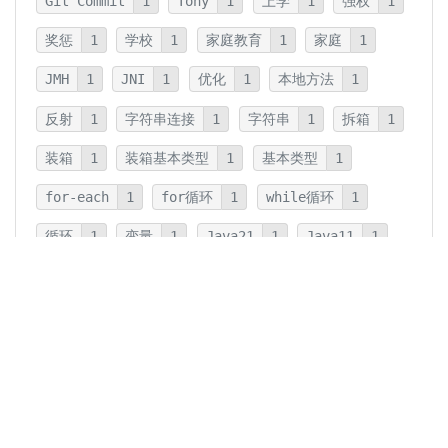
Git Commit
1
Tony
1
上学
1
强权
1
奖惩
1
学校
1
家庭教育
1
家庭
1
JMH
1
JNI
1
优化
1
本地方法
1
反射
1
字符串连接
1
字符串
1
拆箱
1
装箱
1
装箱基本类型
1
基本类型
1
for-each
1
for循环
1
while循环
1
循环
1
变量
1
Java21
1
Java11
1
卡片法
1
碎片
1
卡片
1
文字
1
Summary
1
Writing
1
Thinking
5
javadoc
1
参数检查
1
保护性拷贝
1
注释
1
重载
1
重写
1
Overload
1
Java5
1
Fine-Tuning
1
GPT-o1
1