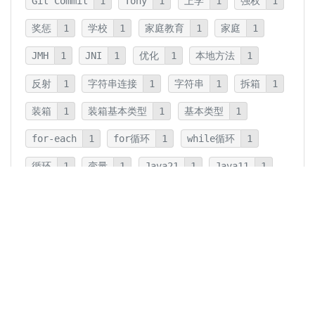
Git Commit
1
Tony
1
上学
1
强权
1
奖惩
1
学校
1
家庭教育
1
家庭
1
JMH
1
JNI
1
优化
1
本地方法
1
反射
1
字符串连接
1
字符串
1
拆箱
1
装箱
1
装箱基本类型
1
基本类型
1
for-each
1
for循环
1
while循环
1
循环
1
变量
1
Java21
1
Java11
1
卡片法
1
碎片
1
卡片
1
文字
1
Summary
1
Writing
1
Thinking
5
javadoc
1
参数检查
1
保护性拷贝
1
注释
1
重载
1
重写
1
Overload
1
Java5
1
Fine-Tuning
1
GPT-o1
1