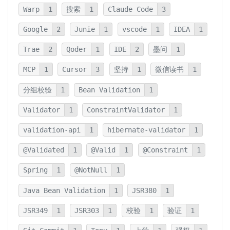
Warp
1
搜索
1
Claude Code
3
Google
2
Junie
1
vscode
1
IDEA
1
Trae
2
Qoder
1
IDE
2
墨问
1
MCP
1
Cursor
3
坚持
1
微信读书
1
分组校验
1
Bean Validation
1
Validator
1
ConstraintValidator
1
validation-api
1
hibernate-validator
1
@Validated
1
@Valid
1
@Constraint
1
Spring
1
@NotNull
1
Java Bean Validation
1
JSR380
1
JSR349
1
JSR303
1
校验
1
验证
1