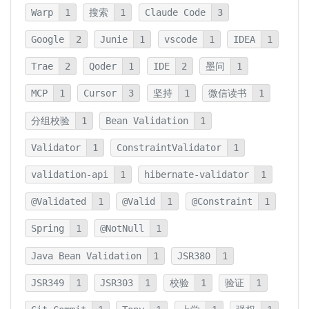
Warp
1
搜索
1
Claude Code
3
Google
2
Junie
1
vscode
1
IDEA
1
Trae
2
Qoder
1
IDE
2
墨问
1
MCP
1
Cursor
3
坚持
1
微信读书
1
分组校验
1
Bean Validation
1
Validator
1
ConstraintValidator
1
validation-api
1
hibernate-validator
1
@Validated
1
@Valid
1
@Constraint
1
Spring
1
@NotNull
1
Java Bean Validation
1
JSR380
1
JSR349
1
JSR303
1
校验
1
验证
1