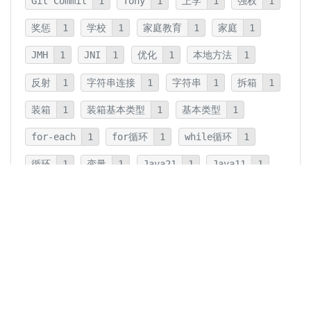
Git Commit
1
Tony
1
上学
1
强权
1
奖惩
1
学校
1
家庭教育
1
家庭
1
JMH
1
JNI
1
优化
1
本地方法
1
反射
1
字符串连接
1
字符串
1
拆箱
1
装箱
1
装箱基本类型
1
基本类型
1
for-each
1
for循环
1
while循环
1
循环
1
变量
1
Java21
1
Java11
1
卡片法
1
碎片
1
卡片
1
文字
1
Summary
1
Writing
1
Thinking
5
javadoc
1
参数检查
1
保护性拷贝
1
注释
1
重载
1
重写
1
Overload
1
Java5
1
Fine-Tuning
1
GPT-o1
1