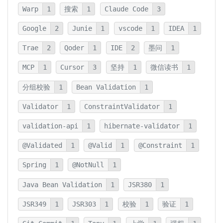
Warp
1
搜索
1
Claude Code
3
Google
2
Junie
1
vscode
1
IDEA
1
Trae
2
Qoder
1
IDE
2
墨问
1
MCP
1
Cursor
3
坚持
1
微信读书
1
分组校验
1
Bean Validation
1
Validator
1
ConstraintValidator
1
validation-api
1
hibernate-validator
1
@Validated
1
@Valid
1
@Constraint
1
Spring
1
@NotNull
1
Java Bean Validation
1
JSR380
1
JSR349
1
JSR303
1
校验
1
验证
1