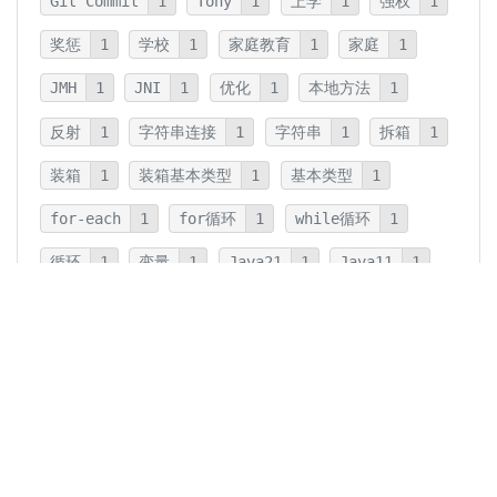
Git Commit
1
Tony
1
上学
1
强权
1
奖惩
1
学校
1
家庭教育
1
家庭
1
JMH
1
JNI
1
优化
1
本地方法
1
反射
1
字符串连接
1
字符串
1
拆箱
1
装箱
1
装箱基本类型
1
基本类型
1
for-each
1
for循环
1
while循环
1
循环
1
变量
1
Java21
1
Java11
1
卡片法
1
碎片
1
卡片
1
文字
1
Summary
1
Writing
1
Thinking
5
javadoc
1
参数检查
1
保护性拷贝
1
注释
1
重载
1
重写
1
Overload
1
Java5
1
Fine-Tuning
1
GPT-o1
1