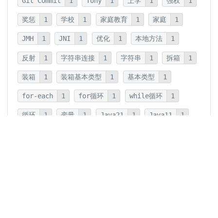
Git Commit
1
Tony
1
上学
1
强权
1
奖惩
1
学校
1
家庭教育
1
家庭
1
JMH
1
JNI
1
优化
1
本地方法
1
反射
1
字符串连接
1
字符串
1
拆箱
1
装箱
1
装箱基本类型
1
基本类型
1
for-each
1
for循环
1
while循环
1
循环
1
变量
1
Java21
1
Java11
1
卡片法
1
碎片
1
卡片
1
文字
1
Summary
1
Writing
1
Thinking
5
javadoc
1
参数检查
1
保护性拷贝
1
注释
1
重载
1
重写
1
Overload
1
Java5
1
Fine-Tuning
1
GPT-o1
1