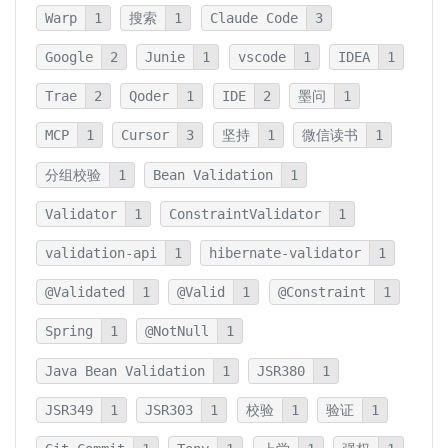
Warp
1
搜索
1
Claude Code
3
Google
2
Junie
1
vscode
1
IDEA
1
Trae
2
Qoder
1
IDE
2
墨问
1
MCP
1
Cursor
3
坚持
1
微信读书
1
分组校验
1
Bean Validation
1
Validator
1
ConstraintValidator
1
validation-api
1
hibernate-validator
1
@Validated
1
@Valid
1
@Constraint
1
Spring
1
@NotNull
1
Java Bean Validation
1
JSR380
1
JSR349
1
JSR303
1
校验
1
验证
1