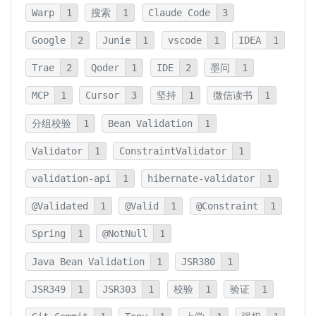
Warp
1
搜索
1
Claude Code
3
Google
2
Junie
1
vscode
1
IDEA
1
Trae
2
Qoder
1
IDE
2
墨问
1
MCP
1
Cursor
3
坚持
1
微信读书
1
分组校验
1
Bean Validation
1
Validator
1
ConstraintValidator
1
validation-api
1
hibernate-validator
1
@Validated
1
@Valid
1
@Constraint
1
Spring
1
@NotNull
1
Java Bean Validation
1
JSR380
1
JSR349
1
JSR303
1
校验
1
验证
1