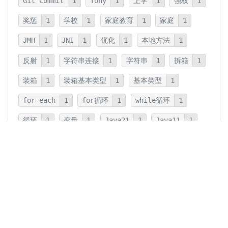
Git Commit
1
Tony
1
上学
1
强权
1
奖惩
1
学校
1
家庭教育
1
家庭
1
JMH
1
JNI
1
优化
1
本地方法
1
反射
1
字符串连接
1
字符串
1
拆箱
1
装箱
1
装箱基本类型
1
基本类型
1
for-each
1
for循环
1
while循环
1
循环
1
变量
1
Java21
1
Java11
1
卡片法
1
碎片
1
卡片
1
文字
1
Summary
1
Writing
1
Thinking
5
javadoc
1
参数检查
1
保护性拷贝
1
注释
1
重载
1
重写
1
Overload
1
Java5
1
Fine-Tuning
1
GPT-o1
1