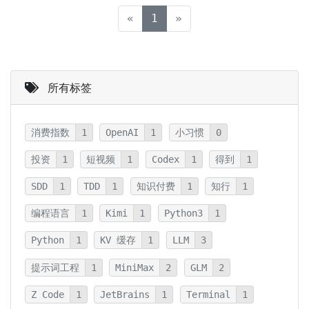
Optional，我当时就纳闷了，这是
(current)
«
1
»
个啥，为啥要这样？但当时的我，没
有更进一步的追问，便放过它了，也
许这就是我跟优秀同行之间的差距
所有标签
吧。
消费指数
1
OpenAI
1
小习惯
0
投资
1
短视频
1
Codex
1
得到
1
SDD
1
TDD
1
知识付费
1
知行
1
编程语言
1
Kimi
1
Python3
1
Python
1
KV 缓存
1
LLM
3
提示词工程
1
MiniMax
2
GLM
2
Z Code
1
JetBrains
1
Terminal
1