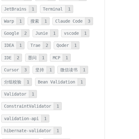
JetBrains
1
Terminal
1
Warp
1
搜索
1
Claude Code
3
Google
2
Junie
1
vscode
1
IDEA
1
Trae
2
Qoder
1
IDE
2
墨问
1
MCP
1
Cursor
3
坚持
1
微信读书
1
分组校验
1
Bean Validation
1
Validator
1
ConstraintValidator
1
validation-api
1
hibernate-validator
1