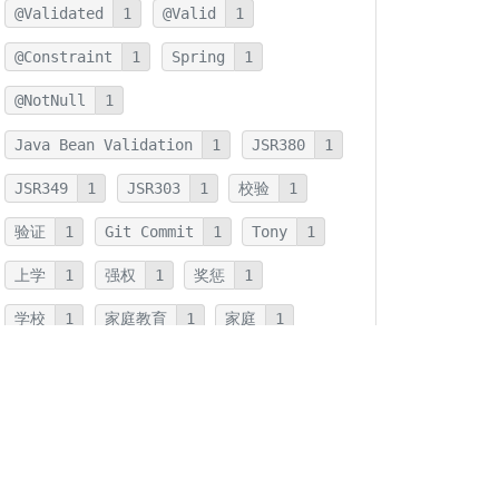
@Validated
1
@Valid
1
@Constraint
1
Spring
1
@NotNull
1
Java Bean Validation
1
JSR380
1
JSR349
1
JSR303
1
校验
1
验证
1
Git Commit
1
Tony
1
上学
1
强权
1
奖惩
1
学校
1
家庭教育
1
家庭
1
JMH
1
JNI
1
优化
1
本地方法
1
反射
1
字符串连接
1
字符串
1
拆箱
1
装箱
1
装箱基本类型
1
基本类型
1