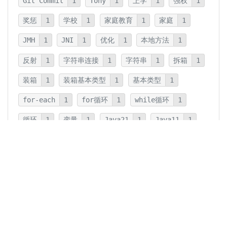
Git Commit
1
Tony
1
上学
1
强权
1
奖惩
1
学校
1
家庭教育
1
家庭
1
JMH
1
JNI
1
优化
1
本地方法
1
反射
1
字符串连接
1
字符串
1
拆箱
1
装箱
1
装箱基本类型
1
基本类型
1
for-each
1
for循环
1
while循环
1
循环
1
变量
1
Java21
1
Java11
1
卡片法
1
碎片
1
卡片
1
文字
1
Summary
1
Writing
1
Thinking
5
javadoc
1
参数检查
1
保护性拷贝
1
注释
1
重载
1
重写
1
Overload
1
Java5
1
Fine-Tuning
1
GPT-o1
1