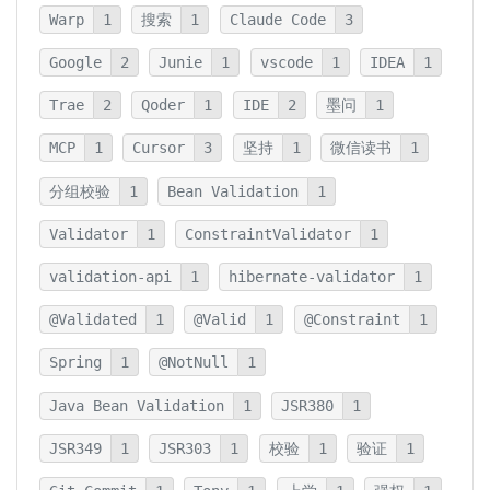
Warp
1
搜索
1
Claude Code
3
Google
2
Junie
1
vscode
1
IDEA
1
Trae
2
Qoder
1
IDE
2
墨问
1
MCP
1
Cursor
3
坚持
1
微信读书
1
分组校验
1
Bean Validation
1
Validator
1
ConstraintValidator
1
validation-api
1
hibernate-validator
1
@Validated
1
@Valid
1
@Constraint
1
Spring
1
@NotNull
1
Java Bean Validation
1
JSR380
1
JSR349
1
JSR303
1
校验
1
验证
1