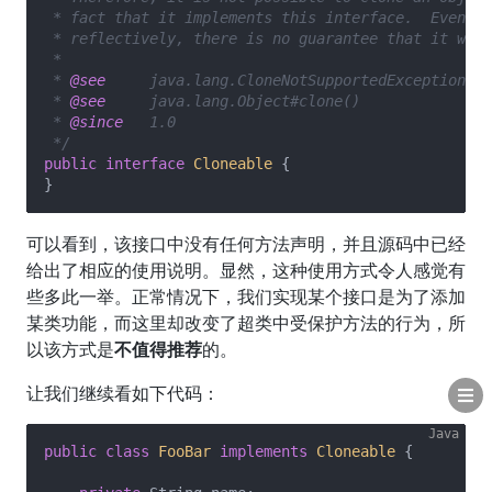
 * fact that it implements this interface.  Even if
 * reflectively, there is no guarantee that it will
 *

 * 
@see
     java.lang.CloneNotSupportedException

 * 
@see
     java.lang.Object#clone()

 * 
@since
   1.0

 */
public
interface
Cloneable
{

可以看到，该接口中没有任何方法声明，并且源码中已经
给出了相应的使用说明。显然，这种使用方式令人感觉有
些多此一举。正常情况下，我们实现某个接口是为了添加
某类功能，而这里却改变了超类中受保护方法的行为，所
以该方式是
不值得推荐
的。
让我们继续看如下代码：
public
class
FooBar
implements
Cloneable
{
