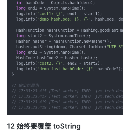
int
 hashCode = Objects.hash(demo);

long
 end1 = System.nanoTime();

  log.info(
"cost1: {}"
, end1 - start1);

  log.info(
"demo hashCode: {}, {}"
, hashCode, demo.
  HashFunction hashFunction = Hashing.goodFastHash(
long
 start2 = System.nanoTime();

  Hasher hasher = hashFunction.newHasher();

  hasher.putString(demo, Charset.forName(
"UTF-8"
));

long
 end2 = System.nanoTime();

  HashCode hashCode2 = hasher.hash();

  log.info(
"cost2: {}"
, end2 - start2);

  log.info(
"demo fast hashCode: {}"
, hashCode2);

}

// 输出结果为：
// 17:33:23.415 [Test worker] INFO  jvm.tech.demonl
// 17:33:23.417 [Test worker] INFO  jvm.tech.demonl
// 17:33:23.419 [Test worker] INFO  jvm.tech.demon
// 17:33:23.419 [Test worker] INFO  jvm.tech.demonl
12 始终要覆盖 toString