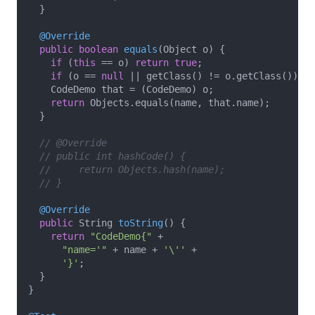
  }

@Override
public
boolean
equals
(Object o)
{

if
 (
this
 == o) 
return
true
;

if
 (o == 
null
 || getClass() != o.getClass()) 
re
    CodeDemo that = (CodeDemo) o;

return
 Objects.equals(name, that.name);

  }

// @Override
// public int hashCode() {
//     return Objects.hash(name);
// }
@Override
public
 String 
toString
()
{

return
"CodeDemo{"
 +

"name='"
 + name + 
'\''
 +

'}'
;

  }

}
