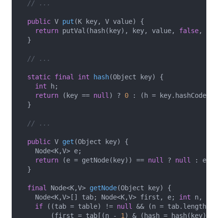
// ...
public
 V 
put
(K key, V value)
{

return
 putVal(hash(key), key, value, 
false
, 
tru
  }

// ...
static
final
int
hash
(Object key)
{

int
 h;

return
 (key == 
null
) ? 
0
 : (h = key.hashCode())
  }

// ...
public
 V 
get
(Object key)
{

    Node<K,V> e;

return
 (e = getNode(key)) == 
null
 ? 
null
 : e.va
  }

final
 Node<K,V> 
getNode
(Object key)
{

    Node<K,V>[] tab; Node<K,V> first, e; 
int
 n, has
if
 ((tab = table) != 
null
 && (n = tab.length) >
        (first = tab[(n - 
1
) & (hash = hash(key))])