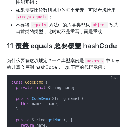
性能开销；
如果需要比较数组域中的每个元素，可以考虑使用
；
Arrays.equals
不要将
方法中的入参类型从
改为
equals
Object
当前类的类型，此时就不是重写，而是重载。
11 覆盖 equals 总要覆盖 hashCode
为什么要有这项规定？一个典型案例是
中 key
HashMap
的计算会用到 hashCode，比如下面的代码示例：
class
CodeDemo
{

private
final
 String name;

public
CodeDemo
(String name)
{

this
.name = name;

  }

public
 String 
getName
()
{

return
 name;
