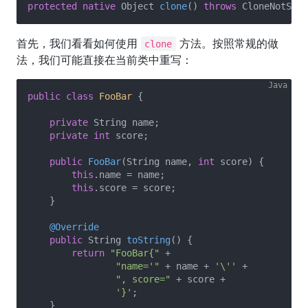
protected
native
 Object 
clone
()
throws
 CloneNotSupp
首先，我们看看如何使用
方法。按照常规的做
clone
法，我们可能直接在当前类中重写：
public
class
FooBar
{

private
 String name;

private
int
 score;

public
FooBar
(String name, 
int
 score)
{

this
.name = name;

this
.score = score;

    }

@Override
public
 String 
toString
()
{

return
"FooBar{"
 +

"name='"
 + name + 
'\''
 +

", score="
 + score +

'}'
;

    }
