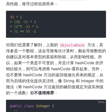
高性能，推导过程也很简单：
31
*
i
=
(32
-1
)
*
i
=
(2^5
-1
)
*
i
=
(i
<<
5
)
-i
但我们也需要了解到，上面的
方法，其
Objects#hash
传参是一个数组，这会导致每次计算时，都会导致数组的
创建以及对基本类型的装箱和拆箱，从而影响性能。所
以，如果一个类是不可变的，并且计算 hashCode 的开
销比较大，则可以考虑将 hashCode 缓存起来。另外，
也不要将 hashCode 方法的返回值做出具体的规定，从
而为后续的优化提供灵活性，像 String 和 Integer 中的
做法（将 hashCode 方法返回的确切值规定为该实例值
的一个函数）都
不值得推荐
：
public
class
Integer
{

// ...