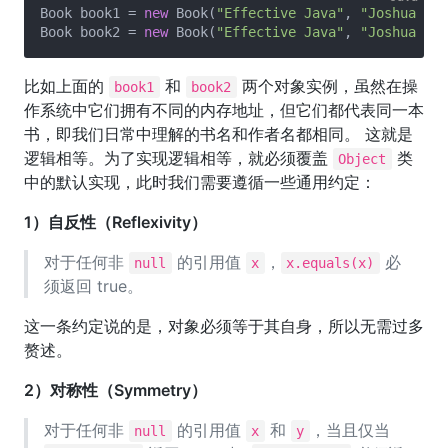
Book book1 = 
new
 Book(
"Effective Java"
, 
"Joshua Blo
Book book2 = 
new
 Book(
"Effective Java"
, 
"Joshua Blo
比如上面的
和
两个对象实例，虽然在操
book1
book2
作系统中它们拥有不同的内存地址，但它们都代表同一本
书，即我们日常中理解的书名和作者名都相同。 这就是
逻辑相等。为了实现逻辑相等，就必须覆盖
类
Object
中的默认实现，此时我们需要遵循一些通用约定：
1）自反性（Reflexivity）
对于任何非
的引用值
，
必
null
x
x.equals(x)
须返回 true。
这一条约定说的是，对象必须等于其自身，所以无需过多
赘述。
2）对称性（Symmetry）
对于任何非
的引用值
和
，当且仅当
null
x
y