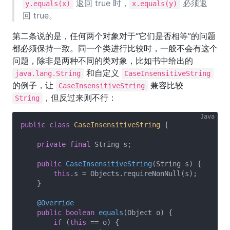
返回 true 时，
必须返
y.equals(x)
x.equals(y)
回 true。
第二条说的是，任何两个对象对于“它们是否相等”的问题
都必须保持一致。同一个类进行比较时，一般不会有这个
问题，除非是两种不同的类对象，比如书中给出的
和自定义
java.lang.String
CaseInsensitiveString
的例子，让
兼容比较
CaseInsensitiveString
，但反过来则不行：
String
public
class
CaseInsensitiveString
{

private
final
 String s;

public
CaseInsensitiveString
(String s)
{

this
.s = Objects.requireNonNull(s);

    }

@Override
public
boolean
equals
(Object o)
{

if
 (
this
 == o) {
