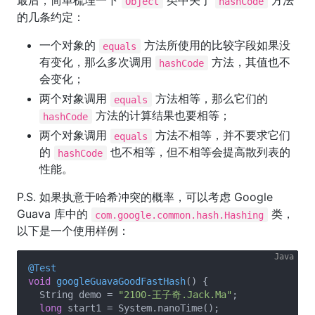
最后，简单梳理一下
类中关于
方法
Object
hashCode
的几条约定：
一个对象的
方法所使用的比较字段如果没
equals
有变化，那么多次调用
方法，其值也不
hashCode
会变化；
两个对象调用
方法相等，那么它们的
equals
方法的计算结果也要相等；
hashCode
两个对象调用
方法不相等，并不要求它们
equals
的
也不相等，但不相等会提高散列表的
hashCode
性能。
P.S. 如果执意于哈希冲突的概率，可以考虑 Google
Guava 库中的
类，
com.google.common.hash.Hashing
以下是一个使用样例：
@Test
void
googleGuavaGoodFastHash
()
{

  String demo = 
"2100-王子奇.Jack.Ma"
;

long
 start1 = System.nanoTime();
