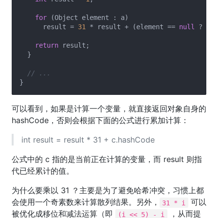
for
 (Object element : a)

      result = 
31
 * result + (element == 
null
 ? 
0
 :
return
 result;

  }

// ...
可以看到，如果是计算一个变量，就直接返回对象自身的
hashCode，否则会根据下面的公式进行累加计算：
int result = result * 31 + c.hashCode
公式中的 c 指的是当前正在计算的变量，而 result 则指
代已经累计的值。
为什么要乘以 31 ？主要是为了避免哈希冲突，习惯上都
会使用一个奇素数来计算散列结果。另外，
可以
31 * i
被优化成移位和减法运算（即
，从而提
(i << 5) - i