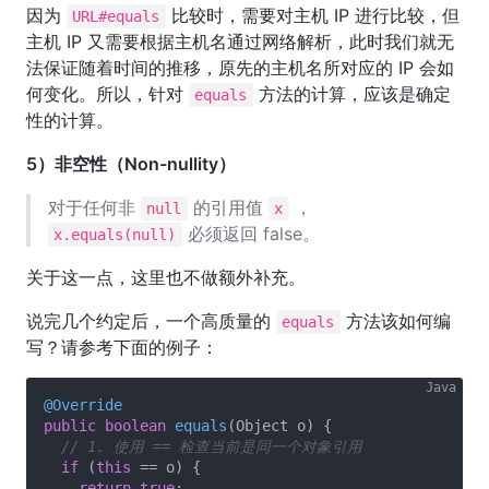
因为
比较时，需要对主机 IP 进行比较，但
URL#equals
主机 IP 又需要根据主机名通过网络解析，此时我们就无
法保证随着时间的推移，原先的主机名所对应的 IP 会如
何变化。所以，针对
方法的计算，应该是确定
equals
性的计算。
5）非空性（Non-nullity）
对于任何非
的引用值
，
null
x
必须返回 false。
x.equals(null)
关于这一点，这里也不做额外补充。
说完几个约定后，一个高质量的
方法该如何编
equals
写？请参考下面的例子：
@Override
public
boolean
equals
(Object o)
{

// 1. 使用 == 检查当前是同一个对象引用
if
 (
this
 == o) {

return
true
;
