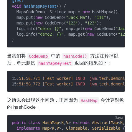
@Test
void
hashMapKeyTest
()
{

  Map<CodeDemo, String> map = 
new
 HashMap<>();

  map.put(
new
 CodeDemo(
"Jack.Ma"
), 
"111"
);

  map.put(
new
 CodeDemo(
"123"
), 
"123"
);

  log.info(
"demo: {}"
, map.get(
new
 CodeDemo(
"Jack.M
  log.info(
"demo2: {}"
, map.get(
new
 CodeDemo(
"123"
)
当我们将
中的
方法注释掉以
CodeDemo
hashCode()
后，单元测试
返回的结果如下：
hashMapKeyTest
15
:51
:56.771
[Test worker]
INFO
jvm
.tech
.demonlee
.
15
:51
:56.772
[Test worker]
INFO
jvm
.tech
.demonlee
.
之所以会出现这个问题，正是因为
会计算对象
HashMap
的 hashCode：
public
class
HashMap
<
K
,
V
> 
extends
AbstractMap
<
K
,
V
>

implements
Map
<
K
,
V
>, 
Cloneable
, 
Serializable
{
