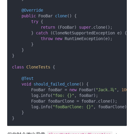
@Override
public
 FooBar 
clone
()
{

try
 {

return
 (FooBar) 
super
.clone();

        } 
catch
 (CloneNotSupportedException e) {

throw
new
 RuntimeException(e);

        }

    }

}

class
CloneTests
{

@Test
void
should_failed_clone
()
{

        FooBar fooBar = 
new
 FooBar(
"Jack.马"
, 
100
);

        log.info(
"foo: {}"
, fooBar);

        FooBar fooBarClone = fooBar.clone();

        log.info(
"fooBarClone: {}"
, fooBarClone);

    }
