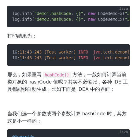
log.info(
"demo1.hashCode: {}"
, 
new
 CodeDemoEx(
"Jack
log.info(
"demo2.hashCode: {}"
, 
new
 CodeDemoEx(
"Jack
打印结果为：
16
:11
:43.243
[Test worker]
INFO
jvm
.tech
.demonlee
.
16
:11
:43.243
[Test worker]
INFO
jvm
.tech
.demonlee
.
那么，如果重写
方法，一般如何计算当前
hashCode()
类对象的 hashCode 值呢？其实不必慌张，各种 IDE 工
具都能够自动生成，比如下面是 IDEA 中的界面：
当我们选一个参数或两个参数计算 hashCode 时，其方
式是不一样的：