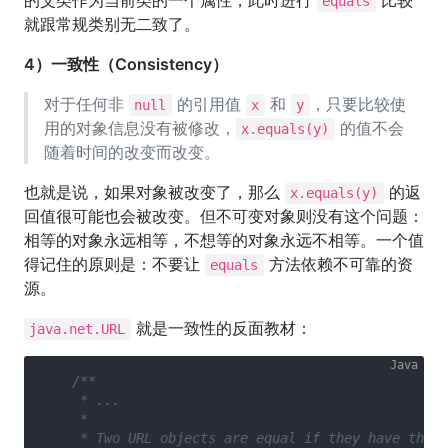
的父类作为当前类的一个属性，此时进行
比较
equals
就跟常规类别无二致了。
4）一致性（Consistency）
对于任何非
的引用值
和
，只要比较使
null
x
y
用的对象信息没有被修改，
的值不会
x.equals(y)
随着时间的改变而改变。
也就是说，如果对象被改变了，那么
的返
x.equals(y)
回值很可能也会被改变。但不可变对象则没有这个问题：
相等的对象永远相等，不想等的对象永远不相等。一个值
得记住的原则是：不要让
方法依赖不可靠的资
equals
源。
就是一致性的反面教材：
java.net.URL
/**

     * ...

     *

     * Two URL objects are equal if they have the s