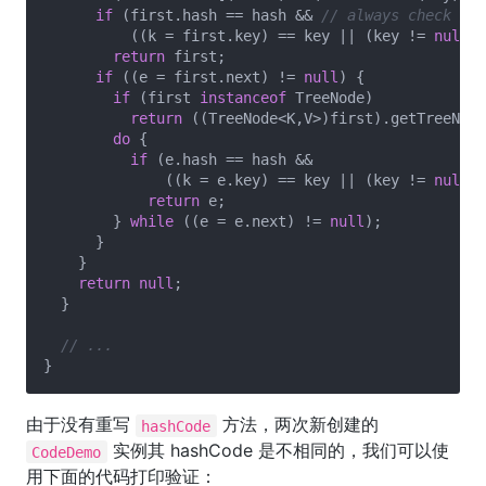
if
 (first.hash == hash && 
// always check fir
          ((k = first.key) == key || (key != 
null
 &
return
 first;

if
 ((e = first.next) != 
null
) {

if
 (first 
instanceof
 TreeNode)

return
 ((TreeNode<K,V>)first).getTreeNode
do
 {

if
 (e.hash == hash &&

              ((k = e.key) == key || (key != 
null
 &
return
 e;

        } 
while
 ((e = e.next) != 
null
);

      }

    }

return
null
;

  }

// ...
由于没有重写
方法，两次新创建的
hashCode
实例其 hashCode 是不相同的，我们可以使
CodeDemo
用下面的代码打印验证：