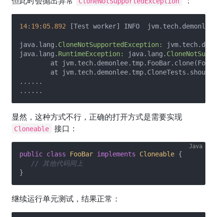
但此时会抛出异常
：
CloneNotSupportedException
14
:
19
:
05.892
 [Test worker] INFO  jvm.tech.demonlee.
java.lang.
CloneNotSupportedException:
 jvm.tech.demo
java.lang.
RuntimeException:
 java.lang.
CloneNotSuppo
	at jvm.tech.demonlee.tmp.FooBar.clone(FooB
	at jvm.tech.demonlee.tmp.CloneTests.should
......

显然，这种方式不行，正确的打开方式是需要实现
接口：
Cloneable
public
class
FooBar
implements
Cloneable
{

// 其他代码同上 
继续运行单元测试，结果正常：