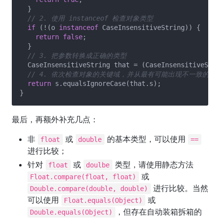
  }

// 2. 使用 instanceof 检查对象类型
if
 (!(o 
instanceof
 CaseInsensitiveString)) {

return
false
;

  }

// 3. 把参数转换成正确的类型
  CaseInsensitiveString that = (CaseInsensitiveStri
// 4. 依次检查对象的关键域，并从最有可能出现不一致的
return
 s.equalsIgnoreCase(that.s);

最后，再额外补充几点：
非
或
的基本类型，可以使用
float
double
==
进行比较；
针对
或
类型，请使用静态方法
float
doulbe
或
Float.compare(float, float)
进行比较。当然
Double.compare(double, double)
可以使用
或
Float.equals(Object)
，但存在自动装箱拆箱的
Double.equals(Object)