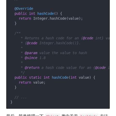
@Override
public
int
hashCode
()
{

return
 Integer.hashCode(value);

  }

/**

     * Returns a hash code for an {
@code
 int} value
     * {
@code
 Integer.hashCode()}.

     *

     * 
@param
 value the value to hash

     * 
@since
 1.8

     *

     * 
@return
 a hash code value for an {
@code
 int}
     */
public
static
int
hashCode
(
int
 value)
{

return
 value;

  }

// ...