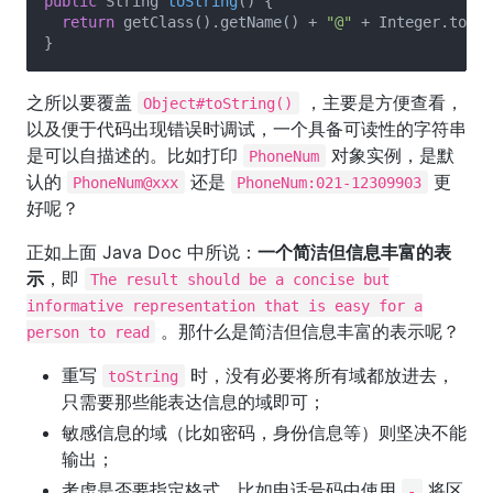
public
 String 
toString
()
{

return
 getClass().getName() + 
"@"
 + Integer.toHex
之所以要覆盖
，主要是方便查看，
Object#toString()
以及便于代码出现错误时调试，一个具备可读性的字符串
是可以自描述的。比如打印
对象实例，是默
PhoneNum
认的
还是
更
PhoneNum@xxx
PhoneNum:021-12309903
好呢？
正如上面 Java Doc 中所说：
一个简洁但信息丰富的表
示
，即
The result should be a concise but
informative representation that is easy for a
。那什么是简洁但信息丰富的表示呢？
person to read
重写
时，没有必要将所有域都放进去，
toString
只需要那些能表达信息的域即可；
敏感信息的域（比如密码，身份信息等）则坚决不能
输出；
考虑是否要指定格式，比如电话号码中使用
将区
-