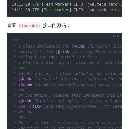
14
:11:28.776
[Test
worker]
INFO  jvm.tech.demonlee.
14
:11:28.778
[Test
worker]
INFO  jvm.tech.demonlee.
查看
接口的源码：
Cloneable
/**

 * A class implements the {
@code
 Cloneable} interfa
 * indicate to the {
@link
 java.lang.Object#clone()}
 * is legal for that method to make a

 * field-for-field copy of instances of that class.

 * <p>

 * Invoking Object's clone method on an instance th
 * {
@code
 Cloneable} interface results in the excep
 * {
@code
 CloneNotSupportedException} being thrown.

 * <p>

 * By convention, classes that implement this inter
 * {
@code
 Object.clone} (which is protected) with a
 * See {
@link
 java.lang.Object#clone()} for details
 * method.

 * <p>

 * Note that this interface does <i>not</i> contain
 * Therefore, it is not possible to clone an object