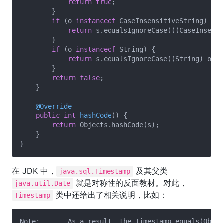
return
true
;

        }

if
 (o 
instanceof
 CaseInsensitiveString) {

return
 s.equalsIgnoreCase(((CaseInsensi
        }

if
 (o 
instanceof
 String) {

return
 s.equalsIgnoreCase((String) o);

        }

return
false
;

    }

@Override
public
int
hashCode
()
{

return
 Objects.hashCode(s);

    }

在 JDK 中，
及其父类
java.sql.Timestamp
就是对称性的反面教材。对此，
java.util.Date
类中还给出了相关说明，比如：
Timestamp
Note: ......As a result, the Timestamp.equals(Objec