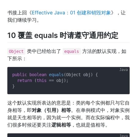
书接上回《
Effective Java：01 创建和销毁对象
》，让
我们继续学习。
10 覆盖 equals 时请遵守通用约定
类中已经给出了
方法的默认实现，如
Object
equals
下所示：
public
boolean
equals
(Object obj)
{

return
 (
this
 == obj);

这个默认实现所表达的意思是：类的每个实例都只与它自
身相等，即
对象（引用）相等
。在单例模式中，对象实例
就是天生相等的，因为就一个实例。而在实际编程中，我
们很多时候还要关注
逻辑相等
，也就是值相等。