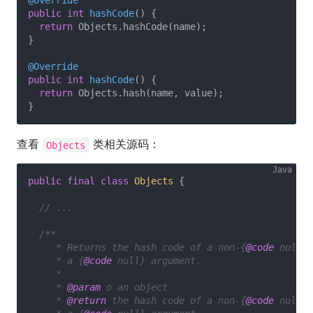
@Override
public
int
hashCode
()
{

return
 Objects.hashCode(name);

}

@Override
public
int
hashCode
()
{

return
 Objects.hash(name, value);

查看
类相关源码：
Objects
public
final
class
Objects
{

// ...
/**

     * Returns the hash code of a non-{
@code
 null} 
     * a {
@code
 null} argument.

     *

     * 
@param
 o an object

     * 
@return
 the hash code of a non-{
@code
 null} 