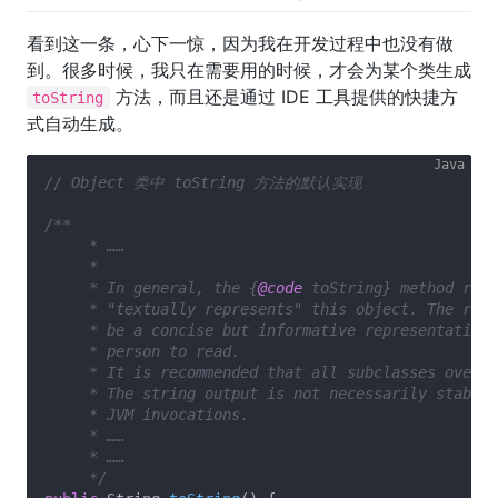
看到这一条，心下一惊，因为我在开发过程中也没有做
到。很多时候，我只在需要用的时候，才会为某个类生成
方法，而且还是通过 IDE 工具提供的快捷方
toString
式自动生成。
// Object 类中 toString 方法的默认实现
/**

     * ……

     * 

     * In general, the {
@code
 toString} method retu
     * "textually represents" this object. The resu
     * be a concise but informative representation 
     * person to read.

     * It is recommended that all subclasses overri
     * The string output is not necessarily stable 
     * JVM invocations.

     * ……

     * ……

     */