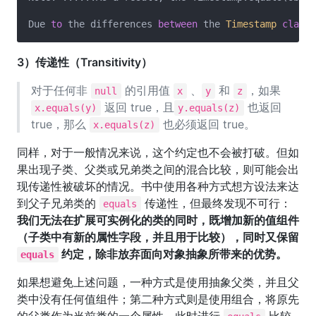
Due 
to
 the differences 
between
 the 
Timestamp
class
3）传递性（Transitivity）
对于任何非
的引用值
、
和
，如果
null
x
y
z
返回 true，且
也返回
x.equals(y)
y.equals(z)
true，那么
也必须返回 true。
x.equals(z)
同样，对于一般情况来说，这个约定也不会被打破。但如
果出现子类、父类或兄弟类之间的混合比较，则可能会出
现传递性被破坏的情况。书中使用各种方式想方设法来达
到父子兄弟类的
传递性，但最终发现不可行：
equals
我们无法在扩展可实例化的类的同时，既增加新的值组件
（子类中有新的属性字段，并且用于比较），同时又保留
约定，除非放弃面向对象抽象所带来的优势。
equals
如果想避免上述问题，一种方式是使用抽象父类，并且父
类中没有任何值组件；第二种方式则是使用组合，将原先