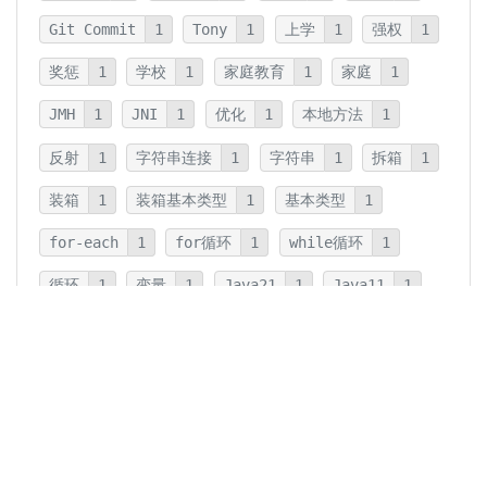
Git Commit
1
Tony
1
上学
1
强权
1
奖惩
1
学校
1
家庭教育
1
家庭
1
JMH
1
JNI
1
优化
1
本地方法
1
反射
1
字符串连接
1
字符串
1
拆箱
1
装箱
1
装箱基本类型
1
基本类型
1
for-each
1
for循环
1
while循环
1
循环
1
变量
1
Java21
1
Java11
1
卡片法
1
碎片
1
卡片
1
文字
1
Summary
1
Writing
1
Thinking
5
javadoc
1
参数检查
1
保护性拷贝
1
注释
1
重载
1
重写
1
Overload
1