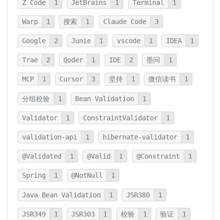
Z Code
1
JetBrains
1
Terminal
1
Warp
1
搜索
1
Claude Code
3
Google
2
Junie
1
vscode
1
IDEA
1
Trae
2
Qoder
1
IDE
2
墨问
1
MCP
1
Cursor
3
坚持
1
微信读书
1
分组校验
1
Bean Validation
1
Validator
1
ConstraintValidator
1
validation-api
1
hibernate-validator
1
@Validated
1
@Valid
1
@Constraint
1
Spring
1
@NotNull
1
Java Bean Validation
1
JSR380
1
JSR349
1
JSR303
1
校验
1
验证
1