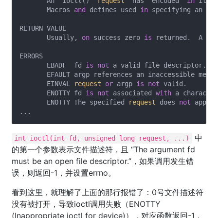
       An  ioctl()  
request
  has  encoded  
in
 it wh
       Macros 
and
 defines used 
in
 specifying an ioc
RETURN VALUE

       Usually, 
on
 success zero 
is
 returned.  A few
ERRORS

       EBADF  fd 
is
not
 a valid file descriptor.

       EFAULT argp references an inaccessible memor
       EINVAL 
request
or
 argp 
is
not
 valid.

       ENOTTY fd 
is
not
 associated 
with
 a character
       ENOTTY The specified 
request
 does 
not
 apply 
中
int ioctl(int fd, unsigned long request, ...)
的第一个参数表示文件描述符，且 “The argument fd
must be an open file descriptor.”，如果调用发生错
误，则返回-1，并设置errno。
看到这里，就理解了上面的那行报错了：0号文件描述符
没有被打开，导致ioctl调用失败（ENOTTY
(Inappropriate ioctl for device)），对应函数返回-1，