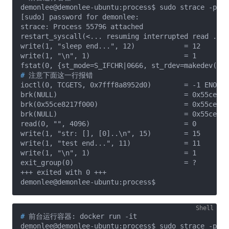
demonlee@demonlee-ubuntu:process$ sudo strace -p 55
[sudo] password for demonlee: 

strace: Process 55796 attached

restart_syscall(<... resuming interrupted read ...>
write(1, "sleep end...", 12)            = 12

write(1, "\n", 1)                       = 1

#
 注意下面这一行报错
ioctl(0, TCGETS, 0x7fff8a8952d0)        = -1 ENOTTY
brk(NULL)                               = 0x55ce821
brk(0x55ce8217f000)                     = 0x55ce821
brk(NULL)                               = 0x55ce821
read(0, "", 4096)                       = 0

write(1, "str: [], [0]..\n", 15)        = 15

write(1, "test end...", 11)             = 11

write(1, "\n", 1)                       = 1

exit_group(0)                           = ?

+++ exited with 0 +++

#
 前台运行容器: docker run -it
demonlee@demonlee-ubuntu:process$ sudo strace -p 59