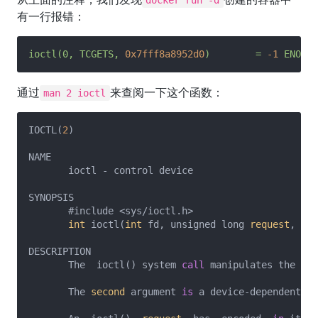
docker run -d
有一行报错：
ioctl(0,
TCGETS,
0x7fff8a8952d0
)
=
-1
ENOTTY
通过
来查阅一下这个函数：
man 2 ioctl
IOCTL(
2
)                                           
NAME

       ioctl - control device

SYNOPSIS

       #include <sys/ioctl.h>

int
 ioctl(
int
 fd, unsigned long 
request
, ...
DESCRIPTION

       The  ioctl() system 
call
 manipulates the und
       The 
second
 argument 
is
 a device-dependent 
re