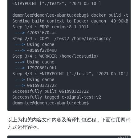
ENTRYPOINT ["./test2", "2021-05-10"]

demonlee@demonlee-ubuntu:debug$ docker build -t c-s
Sending build context to Docker daemon  40.96kB

 --->
 470671670cac
 --->
 Using cache
 --->
 485a9f27d498
 --->
 Using cache
 --->
 17970861c0bf
 --->
 Using cache
 --->
 061b98323722
Successfully built 061b98323722

Successfully tagged c-signal-test:v2

以上为相关内容文件内容及编译打包过程，下面使用两种
方式运行容器。