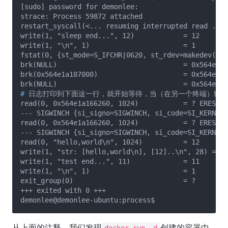
[sudo] password for demonlee: 

strace: Process 59872 attached

restart_syscall(<... resuming interrupted read ...>
write(1, "sleep end...", 12)            = 12

write(1, "\n", 1)                       = 1

fstat(0, {st_mode=S_IFCHR|0620, st_rdev=makedev(0x8
brk(NULL)                               = 0x564e1a1
brk(0x564e1a187000)                     = 0x564e1a1
#
 日志打印到下面这一行，就开始等待，当（在另一个终端）输入“he
read(0, 0x564e1a166260, 1024)           = ? ERESTAR
--- SIGWINCH {si_signo=SIGWINCH, si_code=SI_KERNEL}
read(0, 0x564e1a166260, 1024)           = ? ERESTAR
--- SIGWINCH {si_signo=SIGWINCH, si_code=SI_KERNEL}
read(0, "hello,world\n", 1024)          = 12

write(1, "str: [hello,world\n], [12]..\n", 28) = 28

write(1, "test end...", 11)             = 11

write(1, "\n", 1)                       = 1

exit_group(0)                           = ?

+++ exited with 0 +++

从上面的注释，我们发现
创建的容器中