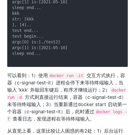
argc[1] is:[2021-05-10]

sleep end...

kkk

str: [kkk

], [4]..

test end...

test begin...

argc[0] is:[./test2]

argc[1] is:[2021-05-10]

sleep end...

可以看到：1）使用
交互方式执行，容
docker run -it
器（c-signal-test-it）进程会停下来等待终端输入，当
输入 ‘kkk’ 并敲回车键后，程序才继续运行；2）
docker
方式则直接运行结束，容器（c-signal-test-d）
run -d
未等待终端输入；3）当重新通过docker start 启动第一
个容器（c-signal-test-it）后，此时通过
docker logs -
查看日志，发现进程在等待终端输入。
f
从直觉上看，这里比较让人困惑的有2处：1）后台运行