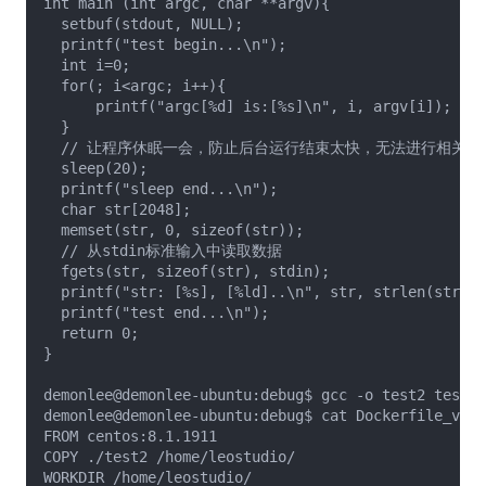
int main (int argc, char **argv){

  setbuf(stdout, NULL);

  printf("test begin...\n");

  int i=0;

  for(; i<argc; i++){

      printf("argc[%d] is:[%s]\n", i, argv[i]);

  }

  // 让程序休眠一会，防止后台运行结束太快，无法进行相关监测
  sleep(20);

  printf("sleep end...\n");

  char str[2048];

  memset(str, 0, sizeof(str));

  // 从stdin标准输入中读取数据

  fgets(str, sizeof(str), stdin);

  printf("str: [%s], [%ld]..\n", str, strlen(str));

  printf("test end...\n");

  return 0;

}

demonlee@demonlee-ubuntu:debug$ gcc -o test2 test2.
demonlee@demonlee-ubuntu:debug$ cat Dockerfile_v2

FROM centos:8.1.1911

COPY ./test2 /home/leostudio/

WORKDIR /home/leostudio/
