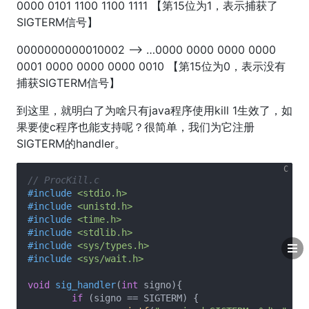
0000 0101 1100 1100 1111 【第15位为1，表示捕获了
SIGTERM信号】
0000000000010002 --> …0000 0000 0000 0000
0001 0000 0000 0000 0010 【第15位为0，表示没有
捕获SIGTERM信号】
到这里，就明白了为啥只有java程序使用kill 1生效了，如
果要使c程序也能支持呢？很简单，我们为它注册
SIGTERM的handler。
// ProcKill.c
#
include
<stdio.h>
#
include
<unistd.h>
#
include
<time.h>
#
include
<stdlib.h>
#
include
<sys/types.h>
#
include
<sys/wait.h>
void
sig_handler
(
int
 signo)
{

if
 (signo == SIGTERM) {
