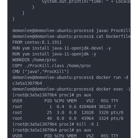
            System.out.println("time: " + LocalDate
        }

    }

}

demonlee@demonlee-ubuntu:process$ javac ProcKill.ja
demonlee@demonlee-ubuntu:process$ cat Dockerfile_ja
FROM centos:8.1.1911

RUN yum install java-11-openjdk-devel -y

RUN yum install java-11-openjdk -y

WORKDIR /home/proc

COPY ./ProcKill.class /home/proc

CMD ["java","ProcKill"]

demonlee@demonlee-ubuntu:process$ docker run -d --n
c3a5a13079b4

demonlee@demonlee-ubuntu:process$ docker exec -it j
[root@c3a5a13079b4 proc]# ps aux

USER         PID %CPU %MEM    VSZ   RSS TTY      ST
root           1  0.4  0.6 4204684 38128 ?       Ss
root          25  3.0  0.0  12028  3320 pts/0    Ss
root          40  0.0  0.0  43964  3324 pts/0    R+
[root@c3a5a13079b4 proc]# kill -9 1

[root@c3a5a13079b4 proc]# ps aux

USER         PID %CPU %MEM    VSZ   RSS TTY      ST