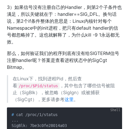
3）如果信号没有注册自己的Handler，则第2个子条件也
满足，所以关键就在于：handler==SIG_DFL。换句话
说，第2个if条件整体的意思是：Linux内核针对每个
Namespace中的init进程，把只有default handler的信
号都忽略掉了。这也就解释了，为什么kill -9 1永远都无
效。
那么，如何验证我们的程序到底有没有给SIGTERM信号
注册handler呢？答案是查看进程状态中的SigCgt
Bitmap。
在Linux下，找到进程Pid，然后查
看
，其中包含了哪些信号被阻
/proc/$Pid/status
止（SigBlk），被忽略（SigIgn）或被捕获
（SigCgt），更多请参考
这里
。
#
 cat /proc/1/status
...

SigBlk:	7be3c0fe28014a03
