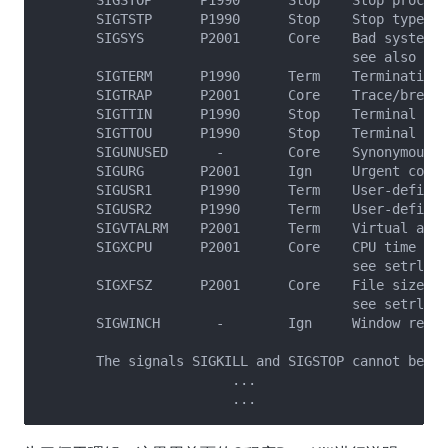
       SIGTSTP      P1990      Stop    Stop typed a
       SIGSYS       P2001      Core    Bad system c
                                       see also sec
       SIGTERM      P1990      Term    Termination 
       SIGTRAP      P2001      Core    Trace/breakp
       SIGTTIN      P1990      Stop    Terminal inp
       SIGTTOU      P1990      Stop    Terminal out
       SIGUNUSED      -        Core    Synonymous w
       SIGURG       P2001      Ign     Urgent condi
       SIGUSR1      P1990      Term    User-defined
       SIGUSR2      P1990      Term    User-defined
       SIGVTALRM    P2001      Term    Virtual alar
       SIGXCPU      P2001      Core    CPU time lim
                                       see setrlimi
       SIGXFSZ      P2001      Core    File size li
                                       see setrlimi
       SIGWINCH       -        Ign     Window resiz
       The signals SIGKILL and SIGSTOP cannot be ca
			...
