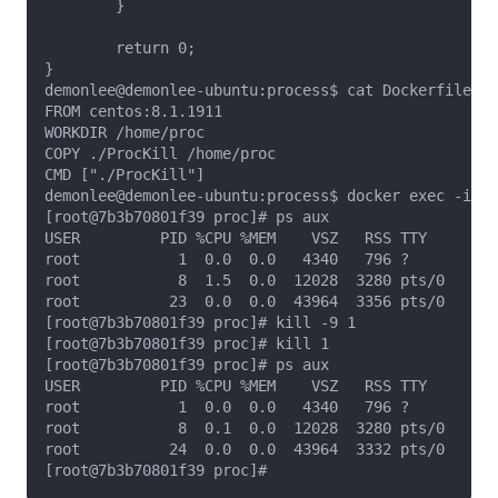
	}

	return 0;

}

demonlee@demonlee-ubuntu:process$ cat Dockerfile_c

FROM centos:8.1.1911

WORKDIR /home/proc

COPY ./ProcKill /home/proc

CMD ["./ProcKill"]

demonlee@demonlee-ubuntu:process$ docker exec -it c
[root@7b3b70801f39 proc]# ps aux

USER         PID %CPU %MEM    VSZ   RSS TTY      ST
root           1  0.0  0.0   4340   796 ?        Ss
root           8  1.5  0.0  12028  3280 pts/0    Ss
root          23  0.0  0.0  43964  3356 pts/0    R+
[root@7b3b70801f39 proc]# kill -9 1

[root@7b3b70801f39 proc]# kill 1

[root@7b3b70801f39 proc]# ps aux

USER         PID %CPU %MEM    VSZ   RSS TTY      ST
root           1  0.0  0.0   4340   796 ?        Ss
root           8  0.1  0.0  12028  3280 pts/0    Ss
root          24  0.0  0.0  43964  3332 pts/0    R+