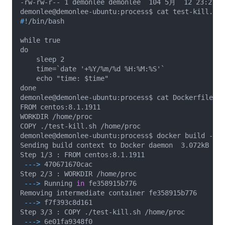
-rw-rw-r-- 1 demonlee demonlee  104 5月  12 23:21 te
#
!/bin/bash
while true

do

    sleep 2

    time=`date '+%Y/%m/%d %H:%M:%S'`

    echo "time: $time"

done

demonlee@demonlee-ubuntu:process$ cat Dockerfile_sh
FROM centos:8.1.1911

WORKDIR /home/proc

COPY ./test-kill.sh /home/proc

demonlee@demonlee-ubuntu:process$ docker build -t r
Sending build context to Docker daemon  3.072kB

 --->
 470671670cac
 --->
 Running 
in
 fe358915b776
 --->
 f7f393c8d161
 --->
 6e01fa9348f0