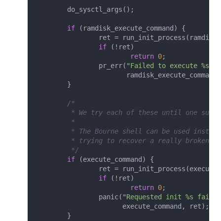
	do_sysctl_args();

if
 (ramdisk_execute_command) {

		ret = run_init_process(ramdisk_execute_command);

if
 (!ret)

return
0
;

		pr_err(
"Failed to execute %s (e
		       ramdisk_execute_command, ret);

	}

/*

	 * We try each of these until one succeeds.

	 *

	 * The Bourne shell can be used instead of init if we are

	 * trying to recover a really broken machine.

	 */
if
 (execute_command) {

		ret = run_init_process(execute_command);

if
 (!ret)

return
0
;

		panic(
"Requested init %s failed
		      execute_command, ret);

	}
