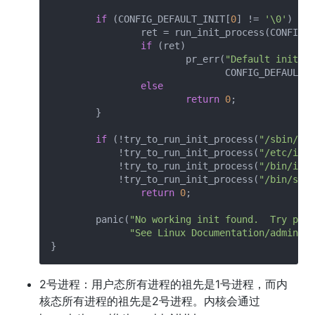
if
 (CONFIG_DEFAULT_INIT[
0
] != 
'\0'
) {

		ret = run_init_process(CONFIG_DEFAULT_INIT);

if
 (ret)

			pr_err(
"Default init %s
			       CONFIG_DEFAULT_INIT, ret);

else
return
0
;

	}

if
 (!try_to_run_init_process(
"/sbin/ini
	    !try_to_run_init_process(
"/etc/init
	    !try_to_run_init_process(
"/bin/init
	    !try_to_run_init_process(
"/bin/sh"
)
return
0
;

	panic(
"No working init found.  Try pass
"See Linux Documentation/admin-gu
2号进程：用户态所有进程的祖先是1号进程，而内
核态所有进程的祖先是2号进程。内核会通过