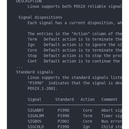
  DESCRIPTION

       Linux supports both POSIX reliable signals (
   Signal dispositions

       Each signal has a current disposition, which
       The entries in the "Action" column of the ta
       Term   Default action is to terminate the pr
       Ign    Default action is to ignore the signa
       Core   Default action is to terminate the pr
       Stop   Default action is to stop the process
       Cont   Default action is to continue the pro
  ...

  Standard signals

       Linux supports the standard signals listed b
       "P1990"  indicates that the signal is descri
       POSIX.1-2001.

       Signal      Standard   Action   Comment

       ────────────────────────────────────────────
       SIGABRT      P1990      Core    Abort signal
       SIGALRM      P1990      Term    Timer signal
       SIGBUS       P2001      Core    Bus error (b
       SIGCHLD      P1990      Ign     Child stoppe