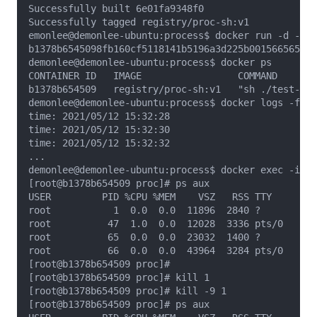
Successfully built 6e01fa9348f0

Successfully tagged registry/proc-sh:v1

emonlee@demonlee-ubuntu:process$ docker run -d --na
b1378b6545098fb160cf5118141b5196a3d225b001566565509
demonlee@demonlee-ubuntu:process$ docker ps

CONTAINER ID   IMAGE                 COMMAND       
b1378b654509   registry/proc-sh:v1   "sh ./test-kil
demonlee@demonlee-ubuntu:process$ docker logs -f sh
time: 2021/05/12 15:32:28

time: 2021/05/12 15:32:30

time: 2021/05/12 15:32:32

...

demonlee@demonlee-ubuntu:process$ docker exec -it s
[root@b1378b654509 proc]# ps aux

USER         PID %CPU %MEM    VSZ   RSS TTY      ST
root           1  0.0  0.0  11896  2840 ?        Ss
root          47  1.0  0.0  12028  3336 pts/0    Ss
root          65  0.0  0.0  23032  1400 ?        S 
root          66  0.0  0.0  43964  3284 pts/0    R+
[root@b1378b654509 proc]# 

[root@b1378b654509 proc]# kill 1

[root@b1378b654509 proc]# kill -9 1

[root@b1378b654509 proc]# ps aux
