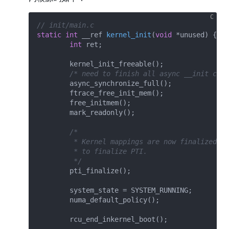
// init/main.c
static
int
 __ref 
kernel_init
(
void
 *unused)
{

int
 ret;

	kernel_init_freeable();

/* need to finish all async __init code
	async_synchronize_full();

	ftrace_free_init_mem();

	free_initmem();

	mark_readonly();

/*

	 * Kernel mappings are now finalized - update the userspace page-table

	 * to finalize PTI.

	 */
	pti_finalize();

	system_state = SYSTEM_RUNNING;

	numa_default_policy();

	rcu_end_inkernel_boot();
