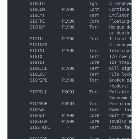
       SIGCLD         -        Ign     A synonym fo
       SIGCONT      P1990      Cont    Continue if 
       SIGEMT         -        Term    Emulator tra
       SIGFPE       P1990      Core    Floating-poi
       SIGHUP       P1990      Term    Hangup detec
                                       or death of 
       SIGILL       P1990      Core    Illegal Inst
       SIGINFO        -                A synonym fo
       SIGINT       P1990      Term    Interrupt fr
       SIGIO          -        Term    I/O now poss
       SIGIOT         -        Core    IOT trap. A 
       SIGKILL      P1990      Term    Kill signal

       SIGLOST        -        Term    File lock lo
       SIGPIPE      P1990      Term    Broken pipe:
                                       readers; see
       SIGPOLL      P2001      Term    Pollable eve
                                       Synonym for 
       SIGPROF      P2001      Term    Profiling ti
       SIGPWR         -        Term    Power failur
       SIGQUIT      P1990      Core    Quit from ke
       SIGSEGV      P1990      Core    Invalid memo
       SIGSTKFLT      -        Term    Stack fault 
       SIGSTOP      P1990      Stop    Stop process
