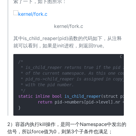
索了一下，如下图所示：
kernel/fork.c
其中is_child_reaper(pid)函数的代码如下，从注释
就可以看到，如果是init进程，则返回true。
/*

 * is_child_reaper returns true if the pid is the
 * of the current namespace. As this one could be
 * pid_ns->child_reaper is assigned in copy_proce
 * with the pid number.

 */
static
inline
bool
is_child_reaper
(struct pid *p
return
 pid->numbers[pid->level].nr == 
1
;

2）容器内执行kill操作，是同一个Namespace中发出的
信号，所以force值为0，则第3个子条件也满足；