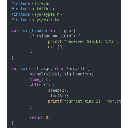
#
include
<time.h>
#
include
<stdlib.h>
#
include
<sys/types.h>
#
include
<sys/wait.h>
void
sig_handler
(
int
 signo)
{

if
 (signo == SIGINT) {

printf
(
"received SIGINT: %d\n"
, sig
exit
(
0
);

	}

}

int
main
(
int
 argc, 
char
 *argv[])
{

	signal(SIGINT, sig_handler);

time_t
 t;

while
 (
1
) {

		sleep(
2
);

		time(&t);

printf
(
"current time is : %s"
,ctime
	}

return
0
;
