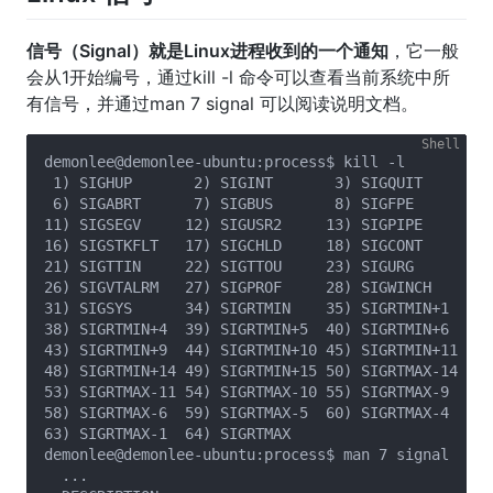
信号（Signal）就是Linux进程收到的一个通知
，它一般
会从1开始编号，通过kill -l 命令可以查看当前系统中所
有信号，并通过man 7 signal 可以阅读说明文档。
demonlee@demonlee-ubuntu:process$ kill -l

 1) SIGHUP	 2) SIGINT	 3) SIGQUIT	 4) SIGILL	 5) SIGTRAP

 6) SIGABRT	 7) SIGBUS	 8) SIGFPE	 9) SIGKILL	10) SIGUSR1

11) SIGSEGV	12) SIGUSR2	13) SIGPIPE	14) SIGALRM	15) SIGTERM

16) SIGSTKFLT	17) SIGCHLD	18) SIGCONT	19) SIGSTOP	20) SIGTSTP

21) SIGTTIN	22) SIGTTOU	23) SIGURG	24) SIGXCPU	25) SIGXFSZ

26) SIGVTALRM	27) SIGPROF	28) SIGWINCH	29) SIGIO	30) SIGPWR

31) SIGSYS	34) SIGRTMIN	35) SIGRTMIN+1	36) SIGRTMIN+2	37) SIGRTMIN+3

38) SIGRTMIN+4	39) SIGRTMIN+5	40) SIGRTMIN+6	41) SIGRTMIN+7	42) SIGRTMIN+8

43) SIGRTMIN+9	44) SIGRTMIN+10	45) SIGRTMIN+11	46) SIGRTMIN+12	47) SIGRTMIN+13

48) SIGRTMIN+14	49) SIGRTMIN+15	50) SIGRTMAX-14	51) SIGRTMAX-13	52) SIGRTMAX-12

53) SIGRTMAX-11	54) SIGRTMAX-10	55) SIGRTMAX-9	56) SIGRTMAX-8	57) SIGRTMAX-7

58) SIGRTMAX-6	59) SIGRTMAX-5	60) SIGRTMAX-4	61) SIGRTMAX-3	62) SIGRTMAX-2

63) SIGRTMAX-1	64) SIGRTMAX	

demonlee@demonlee-ubuntu:process$ man 7 signal

  ...
