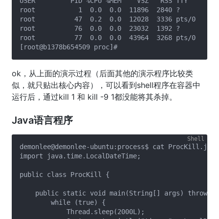
USER         PID %CPU %MEM    VSZ   RSS TTY      ST
root           1  0.0  0.0  11896  2840 ?        Ss
root          47  0.2  0.0  12028  3336 pts/0    Ss
root          76  0.0  0.0  23032  1392 ?        S 
root          77  0.0  0.0  43964  3268 pts/0    R+
ok，从上面的演示过程（后面其他的演示程序比较类
似，就只贴出核心内容），可以看到shell程序在容器中
运行后，通过kill 1 和 kill -9 1都没能将其杀掉。
Java语言程序
demonlee@demonlee-ubuntu:process$ cat ProcKill.java
import java.time.LocalDateTime;

public class ProcKill {

    public static void main(String[] args) throws I
        while (true) {

            Thread.sleep(2000L);
