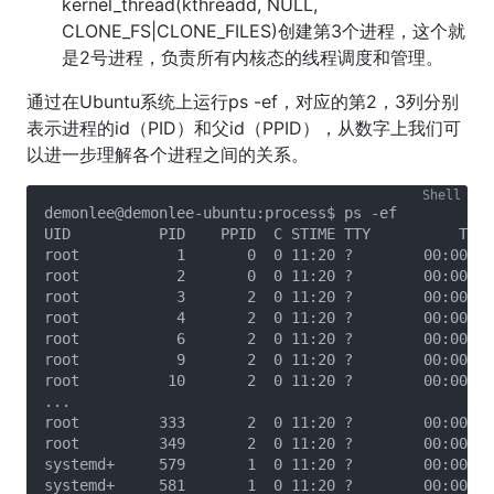
kernel_thread(kthreadd, NULL,
CLONE_FS|CLONE_FILES)创建第3个进程，这个就
是2号进程，负责所有内核态的线程调度和管理。
通过在Ubuntu系统上运行ps -ef，对应的第2，3列分别
表示进程的id（PID）和父id（PPID），从数字上我们可
以进一步理解各个进程之间的关系。
demonlee@demonlee-ubuntu:process$ ps -ef

UID          PID    PPID  C STIME TTY          TIME
root           1       0  0 11:20 ?        00:00:04
root           2       0  0 11:20 ?        00:00:00
root           3       2  0 11:20 ?        00:00:00
root           4       2  0 11:20 ?        00:00:00
root           6       2  0 11:20 ?        00:00:00
root           9       2  0 11:20 ?        00:00:00
root          10       2  0 11:20 ?        00:00:00
...

root         333       2  0 11:20 ?        00:00:00
root         349       2  0 11:20 ?        00:00:00
systemd+     579       1  0 11:20 ?        00:00:00
systemd+     581       1  0 11:20 ?        00:00:00