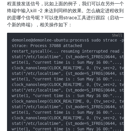
程直接发送信号，比如上面的例子，我们可以在另外一个
终端中输入kill -2
来达到同样的效果。怎么确定进程收到
的是哪个信号呢？可以使用strace工具进行跟踪（启动一
个新的终端），相关操作如下：
demonlee@demonlee-ubuntu:process$ sudo strace -p 37
strace: Process 37088 attached

restart_syscall(<... resuming interrupted read ...>
stat("/etc/localtime", {st_mode=S_IFREG|0644, st_si
write(1, "current time is : Sun May 16 00:"..., 43)
clock_nanosleep(CLOCK_REALTIME, 0, {tv_sec=2, tv_ns
stat("/etc/localtime", {st_mode=S_IFREG|0644, st_si
write(1, "current time is : Sun May 16 00:"..., 43)
clock_nanosleep(CLOCK_REALTIME, 0, {tv_sec=2, tv_ns
stat("/etc/localtime", {st_mode=S_IFREG|0644, st_si
write(1, "current time is : Sun May 16 00:"..., 43)
clock_nanosleep(CLOCK_REALTIME, 0, {tv_sec=2, tv_ns
stat("/etc/localtime", {st_mode=S_IFREG|0644, st_si
write(1, "current time is : Sun May 16 00:"..., 43)
clock_nanosleep(CLOCK_REALTIME, 0, {tv_sec=2, tv_ns
stat("/etc/localtime", {st_mode=S_IFREG|0644, st_si
write(1, "current time is : Sun May 16 00:"..., 43)