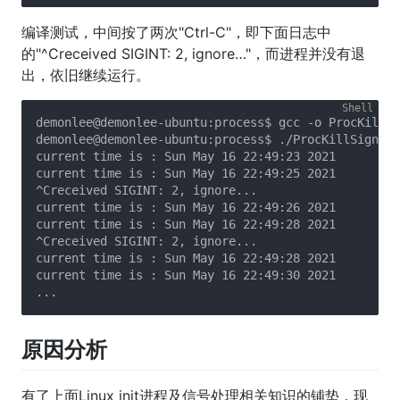
编译测试，中间按了两次"Ctrl-C"，即下面日志中
的"^Creceived SIGINT: 2, ignore…"，而进程并没有退
出，依旧继续运行。
demonlee@demonlee-ubuntu:process$ gcc -o ProcKillSi
demonlee@demonlee-ubuntu:process$ ./ProcKillSignal 

current time is : Sun May 16 22:49:23 2021

current time is : Sun May 16 22:49:25 2021

^Creceived SIGINT: 2, ignore...

current time is : Sun May 16 22:49:26 2021

current time is : Sun May 16 22:49:28 2021

^Creceived SIGINT: 2, ignore...

current time is : Sun May 16 22:49:28 2021

current time is : Sun May 16 22:49:30 2021

原因分析
有了上面Linux init进程及信号处理相关知识的铺垫，现