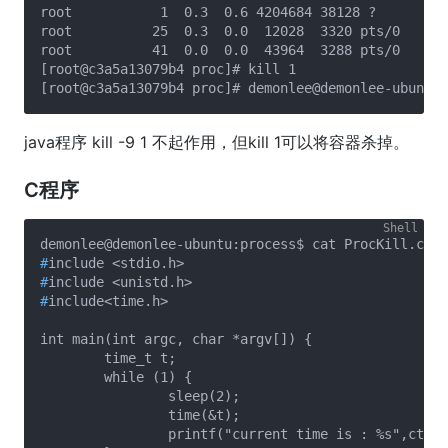
root           1  0.3  0.6 4204684 38128 ?       Ss
root          25  0.3  0.0  12028  3320 pts/0    Ss
root          41  0.0  0.0  43964  3288 pts/0    R+
[root@c3a5a13079b4 proc]# kill 1

java程序 kill -9 1 不起作用，但kill 1可以将容器杀掉。
C程序
#
include <stdio.h>
#
include <unistd.h>
#
include<time.h>
int main(int argc, char *argv[]) {

	time_t t;

	while (1) {

		sleep(2);

		time(&t);

		printf("current time is : %s",ctime(&t));
