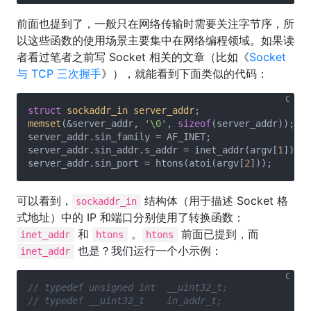
前面也提到了，一般只在网络传输时需要关注字节序，所
以这些函数的使用场景主要集中在网络编程领域。如果读
者看过笔者之前写 Socket 相关的文章（比如《
Socket
与 TCP 三次握手
》），就能看到下面类似的代码：
struct
sockaddr_in
server_addr
;
memset
(&server_addr, 
'\0'
, 
sizeof
(server_addr));

server_addr.sin_family = AF_INET;

server_addr.sin_addr.s_addr = inet_addr(argv[
1
]);

server_addr.sin_port = htons(atoi(argv[
2
可以看到，
结构体（用于描述 Socket 格
sockaddr_in
式地址）中的 IP 和端口分别使用了转换函数：
和
。
前面已提到，而
inet_addr
htons
htons
也是？我们运行一个小示例：
inet_addr
// typedef unsigned int  __uint32_t;
// typedef __uint32_t    in_addr_t; 