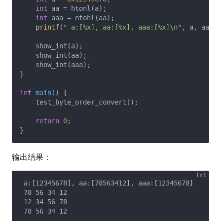
int
 aa = htonl(a);

int
 aaa = ntohl(aa);

printf
(
" a:[%x], aa:[%x], aaa:[%x]\n"
, a, aa, a
    show_int(a);

    show_int(aa);

    show_int(aaa);

}

int
main
()
{

    test_byte_order_convert();

return
0
;

输出结果：
 a:[12345678], aa:[78563412], aaa:[12345678]

 78 56 34 12

 12 34 56 78
