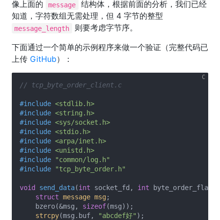
像上面的
结构体，根据前面的分析，我们已经
message
知道，字符数组无需处理，但 4 字节的整型
则要考虑字节序。
message_length
下面通过一个简单的示例程序来做一个验证（完整代码已
上传
GitHub
）：
// tcp_byte_order_client.c
#
include
<stdlib.h>
#
include
<string.h>
#
include
<sys/socket.h>
#
include
<stdio.h>
#
include
<arpa/inet.h>
#
include
<unistd.h>
#
include
"common/log.h"
#
include
"tcp_byte_order.h"
void
send_data
(
int
 socket_fd, 
int
 byte_order_flag)
struct
message
msg
;
    bzero(&msg, 
sizeof
(msg));

strcpy
(msg.buf, 
"abcdef好"
);
