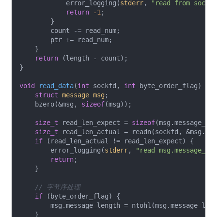
            error_logging(
stderr
, 
"read from socket
return
-1
;

        }

        count -= read_num;

        ptr += read_num;

    }

return
 (length - count);

}

void
read_data
(
int
 sockfd, 
int
 byte_order_flag)
{

struct
message
msg
;
    bzero(&msg, 
sizeof
(msg));

size_t
 read_len_expect = 
sizeof
(msg.message_len
size_t
 read_len_actual = readn(sockfd, &msg.mes
if
 (read_len_actual != read_len_expect) {

        error_logging(
stderr
, 
"read msg.message_len
return
;

    }

// 字节序处理
if
 (byte_order_flag) {

        msg.message_length = ntohl(msg.message_leng
    }
