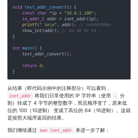
void
test_addr_convert
()
{

const
char
 *ip = 
"10.0.1.100"
;

in_addr_t
 addr = inet_addr(ip);

printf
(
" %x\n"
, addr); 
// ox6401000a
    show_int(addr); 
// 0a 00 01 64
}

int
main
()
{

    test_addr_convert();

return
0
;

从结果（即代码示例中的注释部分）可以看到，
将我们日常使用的 IP 字符串（使用
分
inet_addr
.
割）转成了 4 字节的整型数字，而且顺序变了，原来低
位的 100（10进制） 变成了高位的 64（16进制）。这就
是按照大端序返回的结果。
我们继续通过
来进一步了解：
man inet_addr