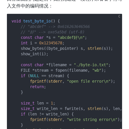
入文件中的编码情况：
void
test_byte_io
()
{

// "abcdef" --> 0x616263646566
// "好" --> oxe5a5bd (utf-8)
const
char
 *s = 
"abcdef好\n"
;

int
 i = 
0x12345678
;

    show_bytes((byte_pointer) s, 
strlen
(s));

    show_int(i);

const
char
 *filename = 
"./byte-io.txt"
;

    FILE *stream = fopen(filename, 
"wb"
);

if
 (
NULL
 == stream) {

fprintf
(
stderr
, 
"open file error\n"
);

return
;

    }

size_t
 len = 
1
;

size_t
 write_len = fwrite(s, 
strlen
(s), len, st
if
 (len != write_len) {

fprintf
(
stderr
, 
"write string error\n"
);

    }
