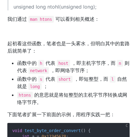
unsigned long ntohl(unsigned long);
我们通过
可以看到相关概述：
man htons
起初看这些函数，笔者也是一头雾水，但明白其中的套路
后就简单了：
函数中的
代表
，即主机字节序，而
则
h
host
n
代表
，即网络字节序；
network
函数中的
代表
，即短整型，而
自然
s
short
l
就是
；
long
的意思就是将短整型的主机字节序转换成网
htons
络字节序。
下面笔者扩展一下前面的示例，用程序实践一把：
void
test_byte_order_convert
()
{

int
 a = 
0x12345678
;
