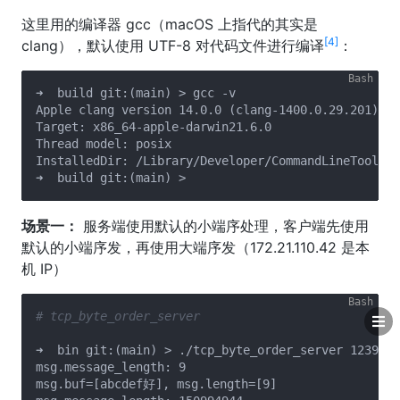
这里用的编译器 gcc（macOS 上指代的其实是
[4]
clang），默认使用 UTF-8 对代码文件进行编译
：
➜  build git:(main) > gcc -v

Apple clang version 14.0.0 (clang-1400.0.29.201)

Target: x86_64-apple-darwin21.6.0

Thread model: posix

InstalledDir: /Library/Developer/CommandLineTools/u
场景一：
服务端使用默认的小端序处理，客户端先使用
默认的小端序发，再使用大端序发（172.21.110.42 是本
机 IP）
# tcp_byte_order_server
➜  bin git:(main) > ./tcp_byte_order_server 12399 0

msg.message_length: 9

msg.buf=[abcdef好], msg.length=[9]
