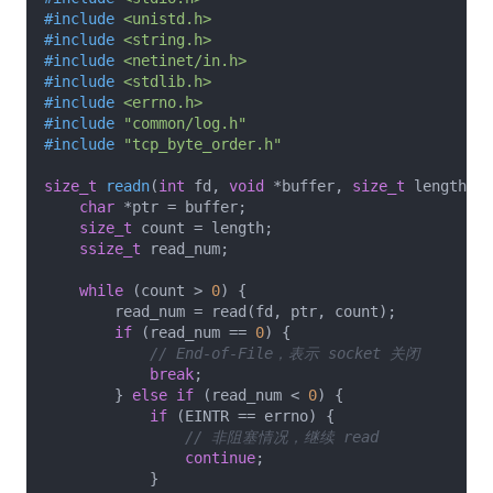
#
include
<unistd.h>
#
include
<string.h>
#
include
<netinet/in.h>
#
include
<stdlib.h>
#
include
<errno.h>
#
include
"common/log.h"
#
include
"tcp_byte_order.h"
size_t
readn
(
int
 fd, 
void
 *buffer, 
size_t
 length)
{

char
 *ptr = buffer;

size_t
 count = length;

ssize_t
 read_num;

while
 (count > 
0
) {

        read_num = read(fd, ptr, count);

if
 (read_num == 
0
) {

// End-of-File，表示 socket 关闭
break
;

        } 
else
if
 (read_num < 
0
) {

if
 (EINTR == errno) {

// 非阻塞情况，继续 read
continue
;

            }
