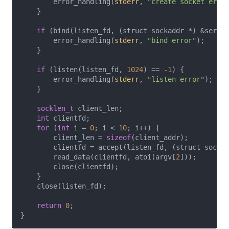
        error_handling(
stderr
, 
"create socket error
    }

if
 (bind(listen_fd, (struct sockaddr *) &server
        error_handling(
stderr
, 
"bind error"
);

    }

if
 (listen(listen_fd, 
1024
) == 
-1
) {

        error_handling(
stderr
, 
"listen error"
);

    }

socklen_t
 client_len;

int
 clientfd;

for
 (
int
 i = 
0
; i < 
10
; i++) {

        client_len = 
sizeof
(client_addr);

        clientfd = accept(listen_fd, (struct sockad
        read_data(clientfd, atoi(argv[
2
]));

        close(clientfd);

    }

    close(listen_fd);

return
0
;
