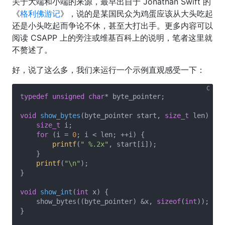
关于大端和小端的来源，最早出自于 Jonathan Swift 的
《
格利佛游记
》，说的是某国民众为鸡蛋应该从大头吃起
还是小头吃起而争论不休，甚至大打出手。更多内容可以
阅读 CSAPP 上的旁注或维基百科上的说明，笔者这里就
不赘述了。
好，说了这么多，我们来运行一个示例直观感受一下：
typedef
unsigned
char
* byte_pointer;

void
show_bytes
(byte_pointer start, 
size_t
 len)
{

size_t
 i;

for
 (i = 
0
; i < len; ++i) {

printf
(
" %.2x"
, start[i]);

    }

printf
(
"\n"
);

}

void
show_int
(
int
 x)
{

    show_bytes((byte_pointer) &x, 
sizeof
(
int
));

}
