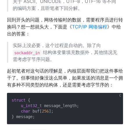
关于 ASCII、UNICODE，UTF-8，UTF-16 等不同
的编码方案，且听笔者下回分解。
回到开头的问题，网络传输时的数据，需要程序员进行转
换吗？想一想就头大，下面是《
TCP/IP 网络编程
》中给
出的答案：
实际上没必要，这个过程是自动的。除了向
结构体变量填充数据外，其他情况无
sockaddr_in
需考虑字节序问题。
起初笔者对这句话的理解是，内核层面帮我们把这件事给
干了。但事情好像没这么简单，如果发送的消息是一个拥
有多种不同类型的结构体，还是需要考虑字节序的：
struct
 {
u_int32_t
 message_length;

char
 buf[
256
];
