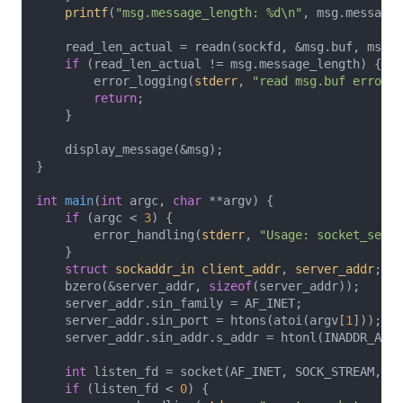
printf
(
"msg.message_length: %d\n"
, msg.message_
    read_len_actual = readn(sockfd, &msg.buf, msg.m
if
 (read_len_actual != msg.message_length) {

        error_logging(
stderr
, 
"read msg.buf error"
)
return
;

    }

    display_message(&msg);

}

int
main
(
int
 argc, 
char
 **argv)
{

if
 (argc < 
3
) {

        error_handling(
stderr
, 
"Usage: socket_serve
    }

struct
sockaddr_in
client_addr
, 
server_addr
;
    bzero(&server_addr, 
sizeof
(server_addr));

    server_addr.sin_family = AF_INET;

    server_addr.sin_port = htons(atoi(argv[
1
]));

    server_addr.sin_addr.s_addr = htonl(INADDR_ANY)
int
 listen_fd = socket(AF_INET, SOCK_STREAM, 
0
)
if
 (listen_fd < 
0
) {
