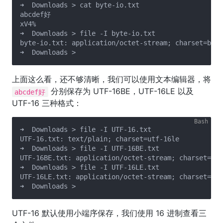
➜  Downloads > cat byte-io.txt            

abcdef好

xV4%                                               
➜  Downloads > file -I byte-io.txt 

byte-io.txt: application/octet-stream; charset=bina
上面这么看，还不够清晰，我们可以使用文本编辑器，将
分别保存为 UTF-16BE，UTF-16LE 以及
abcdef好
UTF-16 三种格式：
➜  Downloads > file -I UTF-16.txt

UTF-16.txt: text/plain; charset=utf-16le

➜  Downloads > file -I UTF-16BE.txt

UTF-16BE.txt: application/octet-stream; charset=bin
➜  Downloads > file -I UTF-16LE.txt

UTF-16LE.txt: application/octet-stream; charset=bin
UTF-16 默认使用小端序保存，我们使用 16 进制查看三