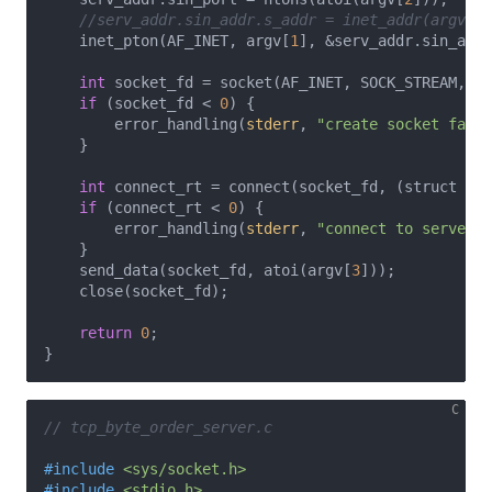
//serv_addr.sin_addr.s_addr = inet_addr(argv[1]
    inet_pton(AF_INET, argv[
1
], &serv_addr.sin_addr
int
 socket_fd = socket(AF_INET, SOCK_STREAM, 
0
)
if
 (socket_fd < 
0
) {

        error_handling(
stderr
, 
"create socket faile
    }

int
 connect_rt = connect(socket_fd, (struct soc
if
 (connect_rt < 
0
) {

        error_handling(
stderr
, 
"connect to server f
    }

    send_data(socket_fd, atoi(argv[
3
]));

    close(socket_fd);

return
0
;

// tcp_byte_order_server.c
#
include
<sys/socket.h>
#
include
<stdio.h>