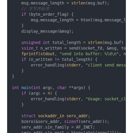
    msg.message_length = 
strlen
(msg.buf);

// 字节序处理
if
 (byte_order_flag) {

        msg.message_length = htonl(msg.message_leng
    }

    display_message(&msg);

unsigned
int
 total_length = 
strlen
(msg.buf) + 
s
ssize_t
 n_written = send(socket_fd, &msg, total
fprintf
(
stdout
, 
"send into buffer: %ld\n"
, n_wr
if
 (n_written != total_length) {

        error_handling(
stderr
, 
"client send message
    }

}

int
main
(
int
 argc, 
char
 **argv)
{

if
 (argc < 
4
) {

        error_handling(
stderr
, 
"Usage: socket_clien
    }

struct
sockaddr_in
serv_addr
;
    bzero(&serv_addr, 
sizeof
(serv_addr));

    serv_addr.sin_family = AF_INET;

    serv_addr.sin_port = htons(atoi(argv[
2
]));
