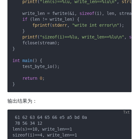
printf
(
"len(s)==%lu, write_len==%lu\n"
, 
strlen
(
    write_len = fwrite(&i, 
sizeof
(i), len, stream);

if
 (len != write_len) {

fprintf
(
stderr
, 
"write int error\n"
);

    }

printf
(
"sizeof(i)==%lu, write_len==%lu\n"
, 
size
    fclose(stream);

}

int
main
()
{

    test_byte_io();

return
0
;

输出结果为：
 61 62 63 64 65 66 e5 a5 bd 0a

 78 56 34 12

len(s)==10, write_len==1
