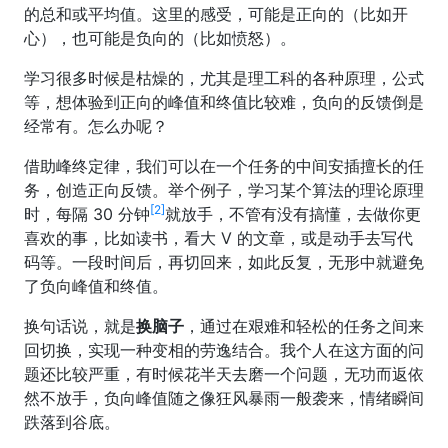
的总和或平均值。这里的感受，可能是正向的（比如开
心），也可能是负向的（比如愤怒）。
学习很多时候是枯燥的，尤其是理工科的各种原理，公式
等，想体验到正向的峰值和终值比较难，负向的反馈倒是
经常有。怎么办呢？
借助峰终定律，我们可以在一个任务的中间安插擅长的任
务，创造正向反馈。举个例子，学习某个算法的理论原理
[2]
时，每隔 30 分钟
就放手，不管有没有搞懂，去做你更
喜欢的事，比如读书，看大 V 的文章，或是动手去写代
码等。一段时间后，再切回来，如此反复，无形中就避免
了负向峰值和终值。
换句话说，就是
换脑子
，通过在艰难和轻松的任务之间来
回切换，实现一种变相的劳逸结合。我个人在这方面的问
题还比较严重，有时候花半天去磨一个问题，无功而返依
然不放手，负向峰值随之像狂风暴雨一般袭来，情绪瞬间
跌落到谷底。