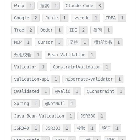
Warp
1
搜索
1
Claude Code
3
Google
2
Junie
1
vscode
1
IDEA
1
Trae
2
Qoder
1
IDE
2
墨问
1
MCP
1
Cursor
3
坚持
1
微信读书
1
分组校验
1
Bean Validation
1
Validator
1
ConstraintValidator
1
validation-api
1
hibernate-validator
1
@Validated
1
@Valid
1
@Constraint
1
Spring
1
@NotNull
1
Java Bean Validation
1
JSR380
1
JSR349
1
JSR303
1
校验
1
验证
1