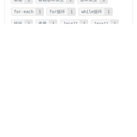
for-each
1
for循环
1
while循环
1
循环
1
变量
1
Java21
1
Java11
1
卡片法
1
碎片
1
卡片
1
文字
1
Summary
1
Writing
1
Thinking
5
javadoc
1
参数检查
1
保护性拷贝
1
注释
1
重载
1
重写
1
Overload
1
Java5
1
Fine-Tuning
1
GPT-o1
1
GPT-4o
1
Agent
3
微调
1
Embedding
1
RAG
2
Prompt
2
提示词
1
过拟合
1
对齐
1
训练
1
机器学习
1
概率
1
GPT
2
ChatGPT
3