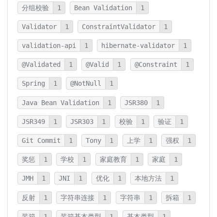
分组校验
1
Bean Validation
1
Validator
1
ConstraintValidator
1
validation-api
1
hibernate-validator
1
@Validated
1
@Valid
1
@Constraint
1
Spring
1
@NotNull
1
Java Bean Validation
1
JSR380
1
JSR349
1
JSR303
1
校验
1
验证
1
Git Commit
1
Tony
1
上学
1
强权
1
奖惩
1
学校
1
家庭教育
1
家庭
1
JMH
1
JNI
1
优化
1
本地方法
1
反射
1
字符串连接
1
字符串
1
拆箱
1
装箱
1
装箱基本类型
1
基本类型
1