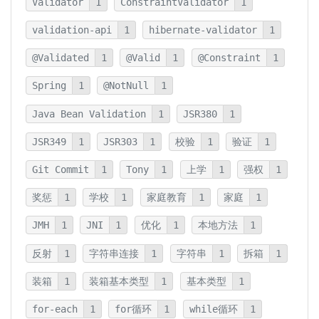
Validator
1
ConstraintValidator
1
validation-api
1
hibernate-validator
1
@Validated
1
@Valid
1
@Constraint
1
Spring
1
@NotNull
1
Java Bean Validation
1
JSR380
1
JSR349
1
JSR303
1
校验
1
验证
1
Git Commit
1
Tony
1
上学
1
强权
1
奖惩
1
学校
1
家庭教育
1
家庭
1
JMH
1
JNI
1
优化
1
本地方法
1
反射
1
字符串连接
1
字符串
1
拆箱
1
装箱
1
装箱基本类型
1
基本类型
1
for-each
1
for循环
1
while循环
1