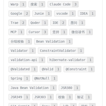
Warp
1
搜索
1
Claude Code
3
Google
2
Junie
1
vscode
1
IDEA
1
Trae
2
Qoder
1
IDE
2
墨问
1
MCP
1
Cursor
3
坚持
1
微信读书
1
分组校验
1
Bean Validation
1
Validator
1
ConstraintValidator
1
validation-api
1
hibernate-validator
1
@Validated
1
@Valid
1
@Constraint
1
Spring
1
@NotNull
1
Java Bean Validation
1
JSR380
1
JSR349
1
JSR303
1
校验
1
验证
1