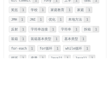
Git Commit
1
Tony
1
上学
1
强权
1
奖惩
1
学校
1
家庭教育
1
家庭
1
JMH
1
JNI
1
优化
1
本地方法
1
反射
1
字符串连接
1
字符串
1
拆箱
1
装箱
1
装箱基本类型
1
基本类型
1
for-each
1
for循环
1
while循环
1
循环
1
变量
1
Java21
1
Java11
1
卡片法
1
碎片
1
卡片
1
文字
1
Summary
1
Writing
1
Thinking
5
javadoc
1
参数检查
1
保护性拷贝
1
注释
1
重载
1
重写
1
Overload
1
Java5
1
Fine-Tuning
1
GPT-o1
1