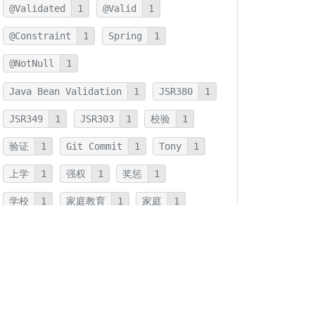
@Validated
1
@Valid
1
@Constraint
1
Spring
1
@NotNull
1
Java Bean Validation
1
JSR380
1
JSR349
1
JSR303
1
校验
1
验证
1
Git Commit
1
Tony
1
上学
1
强权
1
奖惩
1
学校
1
家庭教育
1
家庭
1
JMH
1
JNI
1
优化
1
本地方法
1
反射
1
字符串连接
1
字符串
1
拆箱
1
装箱
1
装箱基本类型
1
基本类型
1