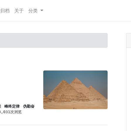
章归档
关于
分类
维
峰终定律
伪勤奋
3,031次浏览