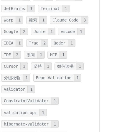
JetBrains
1
Terminal
1
Warp
1
搜索
1
Claude Code
3
Google
2
Junie
1
vscode
1
IDEA
1
Trae
2
Qoder
1
IDE
2
墨问
1
MCP
1
Cursor
3
坚持
1
微信读书
1
分组校验
1
Bean Validation
1
Validator
1
ConstraintValidator
1
validation-api
1
hibernate-validator
1