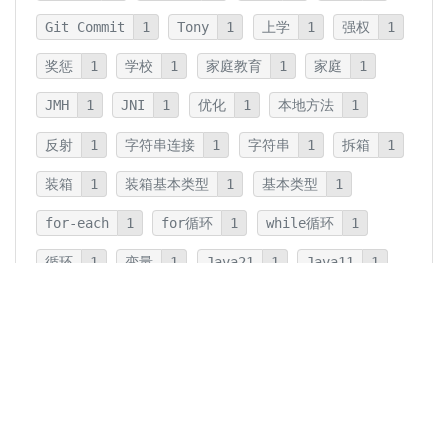
Git Commit
1
Tony
1
上学
1
强权
1
奖惩
1
学校
1
家庭教育
1
家庭
1
JMH
1
JNI
1
优化
1
本地方法
1
反射
1
字符串连接
1
字符串
1
拆箱
1
装箱
1
装箱基本类型
1
基本类型
1
for-each
1
for循环
1
while循环
1
循环
1
变量
1
Java21
1
Java11
1
卡片法
1
碎片
1
卡片
1
文字
1
Summary
1
Writing
1
Thinking
5
javadoc
1
参数检查
1
保护性拷贝
1
注释
1
重载
1
重写
1
Overload
1