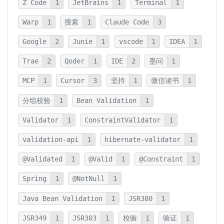
Z Code
1
JetBrains
1
Terminal
1
Warp
1
搜索
1
Claude Code
3
Google
2
Junie
1
vscode
1
IDEA
1
Trae
2
Qoder
1
IDE
2
墨问
1
MCP
1
Cursor
3
坚持
1
微信读书
1
分组校验
1
Bean Validation
1
Validator
1
ConstraintValidator
1
validation-api
1
hibernate-validator
1
@Validated
1
@Valid
1
@Constraint
1
Spring
1
@NotNull
1
Java Bean Validation
1
JSR380
1
JSR349
1
JSR303
1
校验
1
验证
1