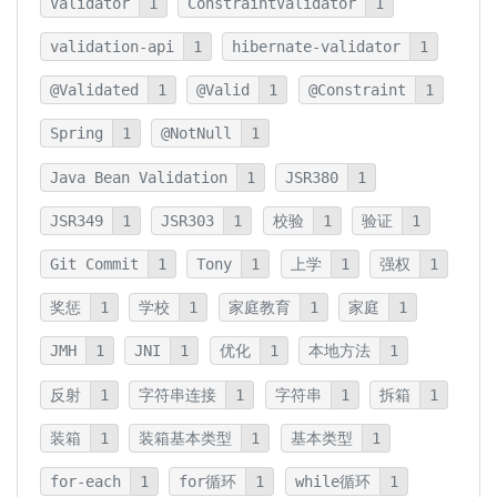
Validator
1
ConstraintValidator
1
validation-api
1
hibernate-validator
1
@Validated
1
@Valid
1
@Constraint
1
Spring
1
@NotNull
1
Java Bean Validation
1
JSR380
1
JSR349
1
JSR303
1
校验
1
验证
1
Git Commit
1
Tony
1
上学
1
强权
1
奖惩
1
学校
1
家庭教育
1
家庭
1
JMH
1
JNI
1
优化
1
本地方法
1
反射
1
字符串连接
1
字符串
1
拆箱
1
装箱
1
装箱基本类型
1
基本类型
1
for-each
1
for循环
1
while循环
1