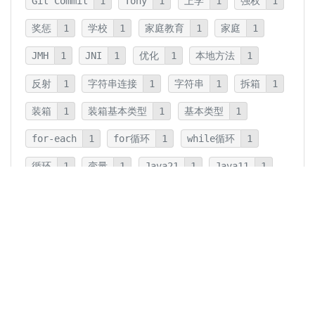
Git Commit
1
Tony
1
上学
1
强权
1
奖惩
1
学校
1
家庭教育
1
家庭
1
JMH
1
JNI
1
优化
1
本地方法
1
反射
1
字符串连接
1
字符串
1
拆箱
1
装箱
1
装箱基本类型
1
基本类型
1
for-each
1
for循环
1
while循环
1
循环
1
变量
1
Java21
1
Java11
1
卡片法
1
碎片
1
卡片
1
文字
1
Summary
1
Writing
1
Thinking
5
javadoc
1
参数检查
1
保护性拷贝
1
注释
1
重载
1
重写
1
Overload
1
Java5
1
Fine-Tuning
1
GPT-o1
1