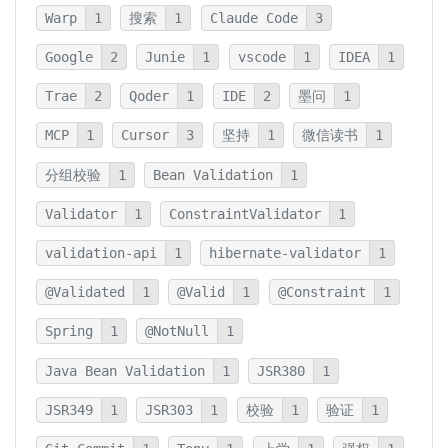
Warp
1
搜索
1
Claude Code
3
Google
2
Junie
1
vscode
1
IDEA
1
Trae
2
Qoder
1
IDE
2
墨问
1
MCP
1
Cursor
3
坚持
1
微信读书
1
分组校验
1
Bean Validation
1
Validator
1
ConstraintValidator
1
validation-api
1
hibernate-validator
1
@Validated
1
@Valid
1
@Constraint
1
Spring
1
@NotNull
1
Java Bean Validation
1
JSR380
1
JSR349
1
JSR303
1
校验
1
验证
1