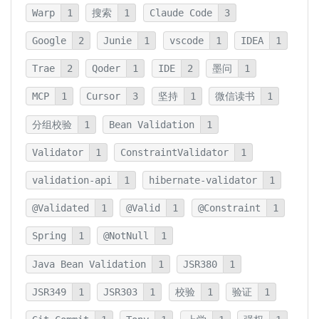
Warp
1
搜索
1
Claude Code
3
Google
2
Junie
1
vscode
1
IDEA
1
Trae
2
Qoder
1
IDE
2
墨问
1
MCP
1
Cursor
3
坚持
1
微信读书
1
分组校验
1
Bean Validation
1
Validator
1
ConstraintValidator
1
validation-api
1
hibernate-validator
1
@Validated
1
@Valid
1
@Constraint
1
Spring
1
@NotNull
1
Java Bean Validation
1
JSR380
1
JSR349
1
JSR303
1
校验
1
验证
1