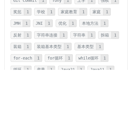
Git Commit
1
Tony
1
上学
1
强权
1
奖惩
1
学校
1
家庭教育
1
家庭
1
JMH
1
JNI
1
优化
1
本地方法
1
反射
1
字符串连接
1
字符串
1
拆箱
1
装箱
1
装箱基本类型
1
基本类型
1
for-each
1
for循环
1
while循环
1
循环
1
变量
1
Java21
1
Java11
1
卡片法
1
碎片
1
卡片
1
文字
1
Summary
1
Writing
1
Thinking
5
javadoc
1
参数检查
1
保护性拷贝
1
注释
1
重载
1
重写
1
Overload
1
Java5
1
Fine-Tuning
1
GPT-o1
1